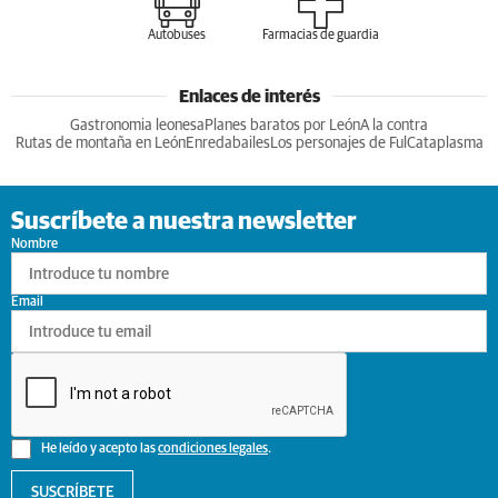
Autobuses
Farmacias de guardia
Enlaces de interés
Gastronomia leonesa
Planes baratos por León
A la contra
Rutas de montaña en León
Enredabailes
Los personajes de Ful
Cataplasma
Suscríbete a nuestra newsletter
Nombre
Email
He leído y acepto las
condiciones legales
.
SUSCRÍBETE