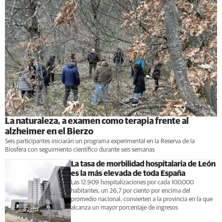
La naturaleza, a examen como terapia frente al
alzheimer en el Bierzo
Seis participantes iniciarán un programa experimental en la Reserva de la
Biosfera con seguimiento científico durante seis semanas
La tasa de morbilidad hospitalaria de León
es la más elevada de toda España
Las 12.909 hospitalizaciones por cada 100.000
habitantes, un 26,7 por ciento por encima del
promedio nacional, convierten a la provincia en la que
alcanza un mayor porcentaje de ingresos