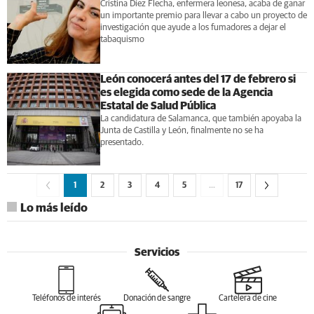
Cristina Díez Flecha, enfermera leonesa, acaba de ganar
un importante premio para llevar a cabo un proyecto de
investigación que ayude a los fumadores a dejar el
tabaquismo
León conocerá antes del 17 de febrero si
es elegida como sede de la Agencia
Estatal de Salud Pública
La candidatura de Salamanca, que también apoyaba la
Junta de Castilla y León, finalmente no se ha
presentado.
1
2
3
4
5
…
17
Lo más leído
Servicios
Teléfonos de interés
Donación de sangre
Cartelera de cine