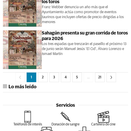
los toros
Franz Webber denuncia un año más que el
Ayuntamiento actúa como promotor de eventos
taurinos que incluyen ofertas de precio dirigidas a los
menores
Sahagún presenta su gran corrida de toros
para 2026
Los tres espadas que trenzarán el paseíllo el próximo 13
de junio serán Manuel Jesús ‘El Cid’, Álvaro Lorenzo e
Ismael Martín
1
2
3
4
5
…
21
Lo más leído
Servicios
Teléfonos de interés
Donación de sangre
Cartelera de cine