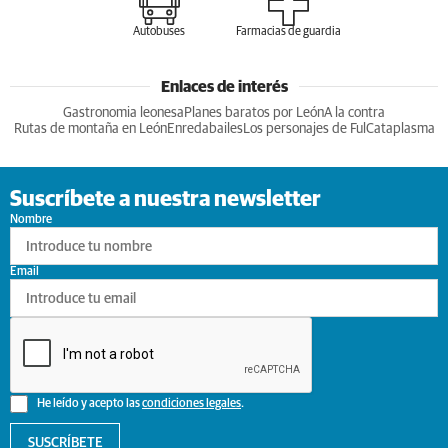
Autobuses
Farmacias de guardia
Enlaces de interés
Gastronomia leonesa
Planes baratos por León
A la contra
Rutas de montaña en León
Enredabailes
Los personajes de Ful
Cataplasma
Suscríbete a nuestra newsletter
Nombre
Email
He leído y acepto las
condiciones legales
.
SUSCRÍBETE