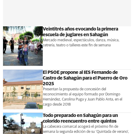
Veintitrés años evocando la primera
escuela de juglares en Sahagún
Mercado medieval, espectáculos, danza, música,
cetrería, teatro o talleres este fin de semana
El PSOE propone al IES Fernando de
Castro de Sahagún para el Puerro de Oro
2025
Presentan la propuesta de concesión del
reconocimiento al equipo formado por Domingo
Hernández, Carolina Puga y Juan Pablo Anta, en el
cargo desde 2018
Todo preparado en Sahagún para un
colorido reencuentro entre quintos
La cabecera comarcal acogerá el próximo fin de
semana la segunda edición de su 'Quintada de verano',