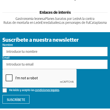
Enlaces de interés
Gastronomia leonesa
Planes baratos por León
A la contra
Rutas de montaña en León
Enredabailes
Los personajes de Ful
Cataplasma
Suscríbete a nuestra newsletter
Nombre
Email
He leído y acepto las
condiciones legales
.
SUSCRÍBETE