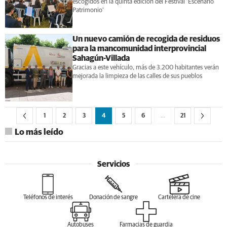
escogidos en la quinta edición del Festival ‘Escenario
Patrimonio’
Un nuevo camión de recogida de residuos
para la mancomunidad interprovincial
Sahagún-Villada
Gracias a este vehículo, más de 3.200 habitantes verán
mejorada la limpieza de las calles de sus pueblos
1
2
3
4
5
6
…
21
Lo más leído
Servicios
Teléfonos de interés
Donación de sangre
Cartelera de cine
Autobuses
Farmacias de guardia