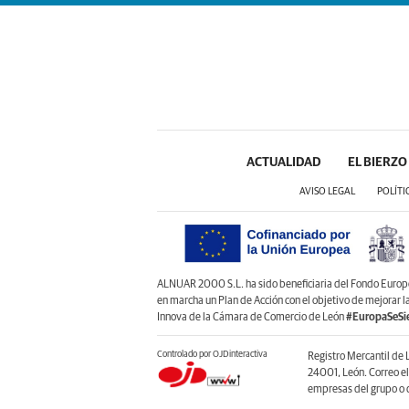
ACTUALIDAD
EL BIERZO
AVISO LEGAL
POLÍTI
ALNUAR 2000 S.L. ha sido beneficiaria del Fondo Europeo 
en marcha un Plan de Acción con el objetivo de mejorar 
Innova de la Cámara de Comercio de León
#EuropaSeSi
Controlado por OJDinteractiva
Registro Mercantil de 
24001, León. Correo e
empresas del grupo o d