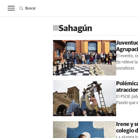
Buscar
ACTUALIDAD
BIE
Sahagún
Juventud
Agrupaci
El evento, c
de relieve l
socialistas
Polémica
atraccio
El PSOE pide
Pasión que e
Irene y s
colegio 
La alumna ha