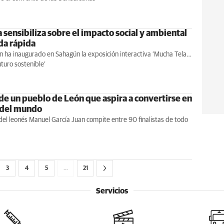
 sensibiliza sobre el impacto social y ambiental
da rápida
ón ha inaugurado en Sahagún la exposición interactiva ‘Mucha Tela…
uturo sostenible’
 de un pueblo de León que aspira a convertirse en
 del mundo
del leonés Manuel García Juan compite entre 90 finalistas de todo
3
4
5
…
21
Servicios