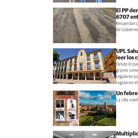
El PP den
6707 ent
Recuerdan q
de Gobierno 
UPL Saha
leer los 
Desde el pa
graves conse
regulares p
regularice e
Un febre
La villa vue
Multiplic