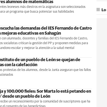
res alumnos de matemáticas
ntes leoneses más diestros en la asignatura son seleccionados
Lo
para un programa que busca potenciar sus habilidades
escucha las demandas del IES Fernando de Castro
a mejoras educativas en Sahagún
e con alumnado, docentes y familias del IES Fernando de Castro,
os socialistas critican la gestión del PP y proponen medidas para
bandono escolar y mejorar la atención a la salud mental
instituto de un pueblo de León se quejan de
s con la calefacción
as protestas de los alumnos, desde la Junta aseguran que los fallos
lucionados
a y 100.000 fieles: Sor Marta lo está petando en
' desde un pueblo de León
 recibe un reconocimiento por la comunidad de suscriptores que ha
e el convento de las benedictinas