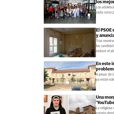
los mejo
Los adolesce
cada curso 
El PSOE 
y anunci
Tras reunirs
los candidat
reducir el a
En este 
problema
A pesar de l
ya están so
Una monj
'YouTube
La religiosa
creado desd