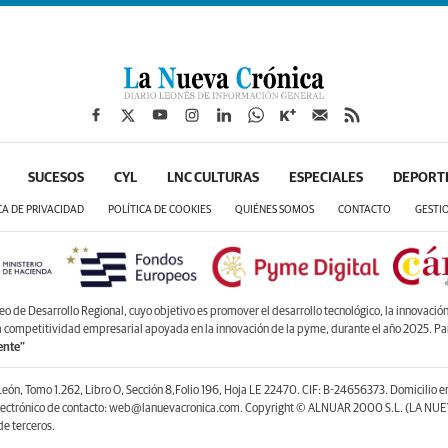
SUCESOS
CYL
LNC CULTURAS
ESPECIALES
DEPORT
CA DE PRIVACIDAD
POLÍTICA DE COOKIES
QUIÉNES SOMOS
CONTACTO
GESTI
de Desarrollo Regional, cuyo objetivo es promover el desarrollo tecnológico, la innovación y
la competitividad empresarial apoyada en la innovación de la pyme, durante el año 2025. P
ente”
León, Tomo 1.262, Libro O, Sección 8,Folio 196, Hoja LE 22470. CIF: B-24656373. Domicilio 
lectrónico de contacto: web@lanuevacronica.com. Copyright © ALNUAR 2000 S.L. (LA NUEV
e terceros.