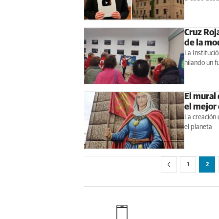
Cruz Roja
de la mo
La Instituci
hilando un f
El mural
el mejor
La creación 
el planeta
1
2