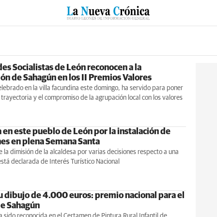
RZO
SUCESOS
CULTURAS
ESPECIALES
DEPORTES
es Socialistas de León reconocen a la
ón de Sahagún en los II Premios Valores
elebrado en la villa facundina este domingo, ha servido para poner
a trayectoria y el compromiso de la agrupación local con los valores
 en este pueblo de León por la instalación de
nes en plena Semana Santa
 la dimisión de la alcaldesa por varias decisiones respecto a una
stá declarada de Interés Turístico Nacional
u dibujo de 4.000 euros: premio nacional para el
de Sahagún
 sido reconocida en el Certamen de Pintura Rural Infantil de