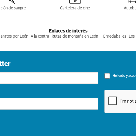
ción de sangre
Cartelera de cine
Autob
Enlaces de interés
baratos por León
A la contra
Rutas de montaña en León
Enredabailes
Los 
tter
He leído y acep