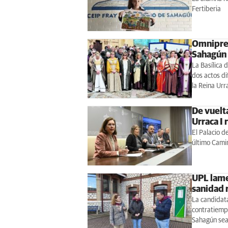
Fertiberia
Omnipres
Sahagún
La Basílica 
dos actos di
la Reina Urr
De vuelt
Urraca I 
El Palacio d
último Camin
UPL lame
sanidad 
La candidata
contratiemp
Sahagún sea 