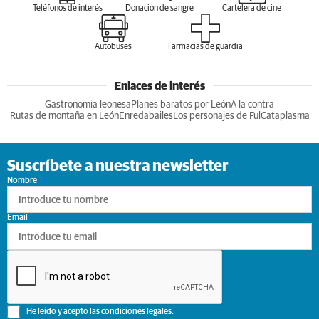
Teléfonos de interés
Donación de sangre
Cartelera de cine
Autobuses
Farmacias de guardia
Enlaces de interés
Gastronomia leonesa
Planes baratos por León
A la contra
Rutas de montaña en León
Enredabailes
Los personajes de Ful
Cataplasma
Suscríbete a nuestra newsletter
Nombre
Email
He leído y acepto las
condiciones legales
.