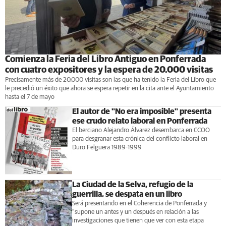
Comienza la Feria del Libro Antiguo en Ponferrada
con cuatro expositores y la espera de 20.000 visitas
Precisamente más de 20.000 visitas son las que ha tenido la Feria del Libro que
le precedió un éxito que ahora se espera repetir en la cita ante el Ayuntamiento
hasta el 7 de mayo
El autor de "No era imposible" presenta
ese crudo relato laboral en Ponferrada
El berciano Alejandro Álvarez desembarca en CCOO
para desgranar esta crónica del conflicto laboral en
Duro Felguera 1989-1999
La Ciudad de la Selva, refugio de la
guerrilla, se despata en un libro
Será presentando en el Coherencia de Ponferrada y
"supone un antes y un después en relación a las
investigaciones que tienen que ver con esta etapa