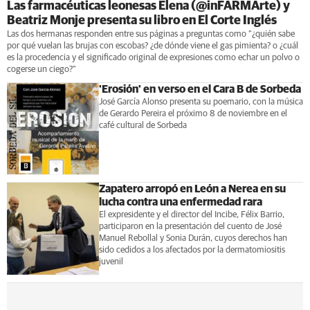
Las farmacéuticas leonesas Elena (@inFARMArte) y
Beatriz Monje presenta su libro en El Corte Inglés
Las dos hermanas responden entre sus páginas a preguntas como "¿quién sabe
por qué vuelan las brujas con escobas? ¿de dónde viene el gas pimienta? o ¿cuál
es la procedencia y el significado original de expresiones como echar un polvo o
cogerse un ciego?"
'Erosión' en verso en el Cara B de Sorbeda
José García Alonso presenta su poemario, con la música
de Gerardo Pereira el próximo 8 de noviembre en el
café cultural de Sorbeda
Zapatero arropó en León a Nerea en su
lucha contra una enfermedad rara
El expresidente y el director del Incibe, Félix Barrio,
participaron en la presentación del cuento de José
Manuel Rebollal y Sonia Durán, cuyos derechos han
sido cedidos a los afectados por la dermatomiositis
juvenil