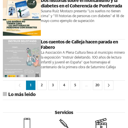
Dos historias sobre el montañismo y la
diabetes en el Coherencia de Ponferrada
Susana Ruíz Mostazo presenta “Los sueños no tienen
cima” y “111 historias de personas con diabetes” el 18 de
mayo como ejemplo de superación
Los cuentos de Calleja hacen parada en
Fabero
La Asociación A Plena Cultura lleva al municipio minero
la exposición “Instruir deleitando. 100 años de lectura
infantil y juvenil en España” que homenajea el
centenario de la primera obra de Saturnino Calleja
1
2
3
4
5
…
20
Lo más leído
Servicios