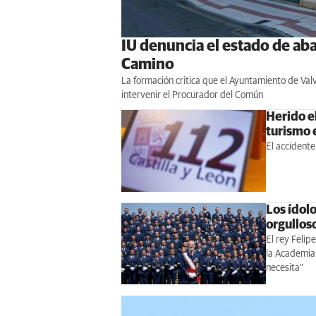
IU denuncia el estado de ab
Camino
La formación critica que el Ayuntamiento de Valv
intervenir el Procurador del Común
Herido el
turismo 
El accidente
Los ídolo
orgullos
El rey Felip
la Academia 
necesita"