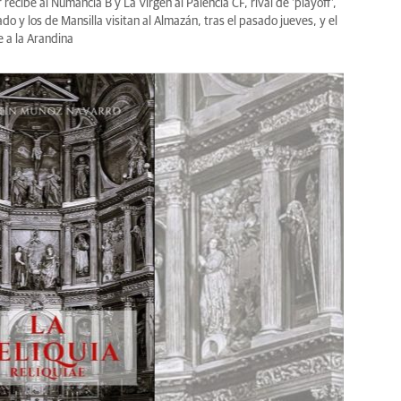
r recibe al Numancia B y La Virgen al Palencia CF, rival de 'playoff',
do y los de Mansilla visitan al Almazán, tras el pasado jueves, y el
 a la Arandina