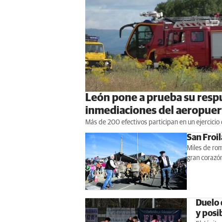
León pone a prueba su respu
inmediaciones del aeropuer
Más de 200 efectivos participan en un ejercicio
San Froi
Miles de rom
gran corazón
Duelo d
y posi