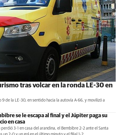
rismo tras volcar en la ronda LE-30 en
o 9 de la LE-30, en sentido hacia la autovía A-66, y movilizó a
ibre se le escapa al final y el Júpiter paga su
cio en casa
 perdió 3-1 en casa del arandina, el Bembibre 2-2 ante el Santa
 un 2-0 y un gol en el último minuto y el filial 1-2