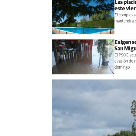
Las pisc
este vie
El complejo 
mantendrá e
Exigen s
San Migu
El PSOE acus
evasión de r
domingo