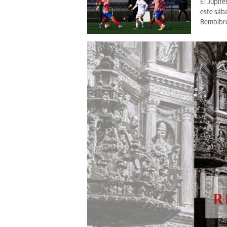
El Júpite
este sába
Bembibre