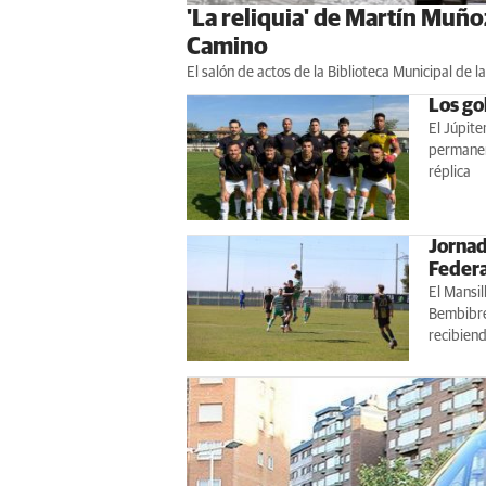
'La reliquia' de Martín Muño
Camino
El salón de actos de la Biblioteca Municipal de l
Los go
El Júpite
permanenc
réplica
Jornad
Federa
El Mansill
Bembibre 
recibiend