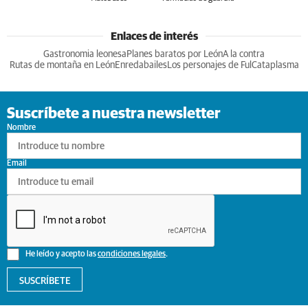
Enlaces de interés
Gastronomia leonesa
Planes baratos por León
A la contra
Rutas de montaña en León
Enredabailes
Los personajes de Ful
Cataplasma
Suscríbete a nuestra newsletter
Nombre
Email
He leído y acepto las
condiciones legales
.
SUSCRÍBETE