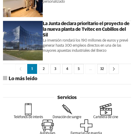
personalizado
La Junta declara prioritario el proyecto de
la nueva planta de Tvitec en Cubillos del
Sil
La inversión rondará los 190 millones de euros y prevé
generar hasta 300 empleos directos en una de las
mayores apuestas industriales del Bierzo
1
2
3
4
5
…
32
Lo más leído
Servicios
Teléfonos de interés
Donación de sangre
Cartelera de cine
Autobuses
Farmacias de guardia