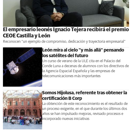
El empresario leonés Ignacio Tejera recibirá el premio
CEOE Castilla y León
Reconocen "un ejemplo de compromiso, dedicación y trayectoria empresarial"
León mira al cielo "y más allá" pensando
los satélites del futuro
Un curso de verano de la ULE cita en el Palacio del
Conde Luna a decenas de alumnos con los directivos de
la Agencia Espacial Española y las empresas de
telecomunicaciones más importantes
Somos Hijolusa, referente tras obtener la
certificación B Corp
La obtención de este reconocimiento es el resultado de
un proceso exigente, en el que durante los últimos dos
años se han impulsado mejoras, revisado procesos e
incorporado nuevas iniciativas