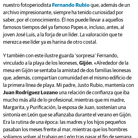
nuestro fotoperiodista
Fernando Rubio
que, además de un
archivo impresionante, siempre ha tenido curiosidad por
saber, por el conocimiento. Él nos puede llevar a aquellos
famosos tiempos del ya famoso Papes e, incluso, antes, al
joven José Luis, a la forja de un líder. La valoración que te
merezca ese líder ya es harina de otro costal.
Y también con este ilustre guarda ‘sorpresa’ Fernando,
vinculado a la playa de los leoneses,
Gijón
. «Alrededor de la
mesa en Gijón se sentaba la amistad de dos familias leonesas
que, además, compartían comunidad en el mismo edificio de
la primera línea de playa. Mi padre, Justo Rubio, mantenía con
Juan Rodríguez Lozano
una relación de confianza que iba
mucho más allá de lo profesional, mientras que mi madre,
Margarita, y Purificación, la esposa de Juan, sostenían una
sintonía en León que se afianzaba durante el verano en Gijón.
Era la rutina de una época: las madres y los hijos pequeños
pasaban los meses frente al mar, mientras que los hombres
solíamos volver al trabajo en León tras pasar el fin de semana