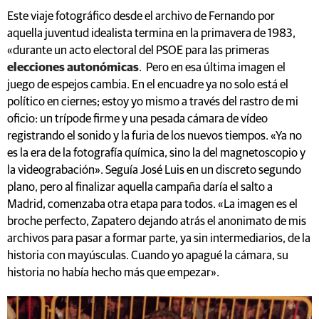
Este viaje fotográfico desde el archivo de Fernando por
aquella juventud idealista termina en la primavera de 1983,
«durante un acto electoral del PSOE para las primeras
elecciones autonómicas
. Pero en esa última imagen el
juego de espejos cambia. En el encuadre ya no solo está el
político en ciernes; estoy yo mismo a través del rastro de mi
oficio: un trípode firme y una pesada cámara de vídeo
registrando el sonido y la furia de los nuevos tiempos. «Ya no
es la era de la fotografía química, sino la del magnetoscopio y
la videograbación». Seguía José Luis en un discreto segundo
plano, pero al finalizar aquella campaña daría el salto a
Madrid, comenzaba otra etapa para todos. «La imagen es el
broche perfecto, Zapatero dejando atrás el anonimato de mis
archivos para pasar a formar parte, ya sin intermediarios, de la
historia con mayúsculas. Cuando yo apagué la cámara, su
historia no había hecho más que empezar».