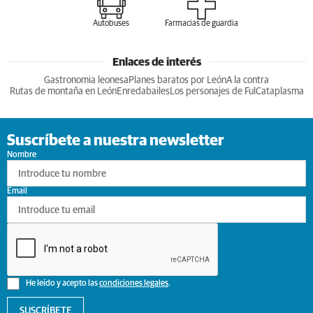
Autobuses
Farmacias de guardia
Enlaces de interés
Gastronomia leonesa
Planes baratos por León
A la contra
Rutas de montaña en León
Enredabailes
Los personajes de Ful
Cataplasma
Suscríbete a nuestra newsletter
Nombre
Email
He leído y acepto las
condiciones legales
.
SUSCRÍBETE