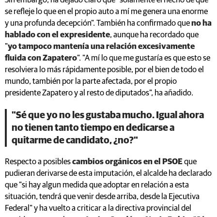
Sin embargo, ha dejado claro que "solamente el hecho de que
se refleje lo que en el propio auto a mí me genera una enorme
y una profunda decepción". También ha confirmado que
no ha
hablado con el
expresidente
, aunque ha recordado que
"
yo tampoco mantenía una relación excesivamente
fluida con Zapatero
". "A mí lo que me gustaría es que esto se
resolviera lo más rápidamente posible, por el bien de todo el
mundo, también por la parte afectada, por el propio
presidente Zapatero y al resto de diputados", ha añadido.
"
Sé que yo no les gustaba mucho
. Igual ahora
no tienen tanto tiempo en dedicarse a
quitarme de candidato, ¿no?"
Respecto a posibles
cambios orgánicos en el PSOE
que
pudieran derivarse de esta imputación, el alcalde ha declarado
que "si hay algun medida que adoptar en relación a esta
situación, tendrá que venir desde arriba, desde la Ejecutiva
Federal" y ha vuelto a criticar a la directiva provincial del