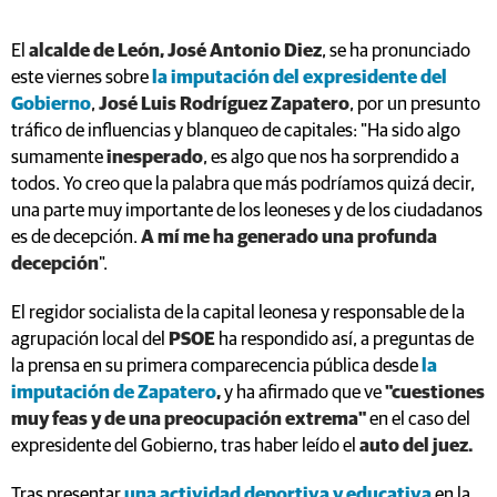
El
alcalde de León, José Antonio Diez
, se ha pronunciado
este viernes sobre
la imputación del expresidente del
Gobierno
,
José Luis Rodríguez Zapatero
, por un presunto
tráfico de influencias y blanqueo de capitales: "Ha sido algo
sumamente
inesperado
, es algo que nos ha sorprendido a
todos. Yo creo que la palabra que más podríamos quizá decir,
una parte muy importante de los leoneses y de los ciudadanos
es de decepción.
A mí me ha generado una profunda
decepción
".
El regidor socialista de la capital leonesa y responsable de la
agrupación local del
PSOE
ha respondido así, a preguntas de
la prensa en su primera comparecencia pública desde
la
imputación de Zapatero
,
y ha afirmado que ve
"cuestiones
muy feas y de una preocupación extrema"
en el caso del
expresidente del Gobierno, tras haber leído el
auto del juez.
Tras presentar
una actividad deportiva y educativa
en la