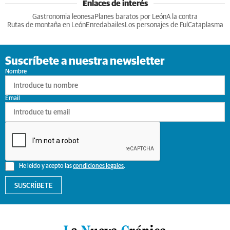
Enlaces de interés
Gastronomia leonesa
Planes baratos por León
A la contra
Rutas de montaña en León
Enredabailes
Los personajes de Ful
Cataplasma
Suscríbete a nuestra newsletter
Nombre
Email
He leído y acepto las
condiciones legales
.
SUSCRÍBETE