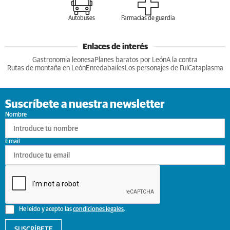
Autobuses
Farmacias de guardia
Enlaces de interés
Gastronomia leonesa
Planes baratos por León
A la contra
Rutas de montaña en León
Enredabailes
Los personajes de Ful
Cataplasma
Suscríbete a nuestra newsletter
Nombre
Email
He leído y acepto las
condiciones legales
.
SUSCRÍBETE