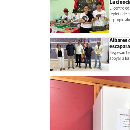
La cienci
El centro ed
repleta de e
el propio a
Albares d
escapara
Regresan las
apoyar a los