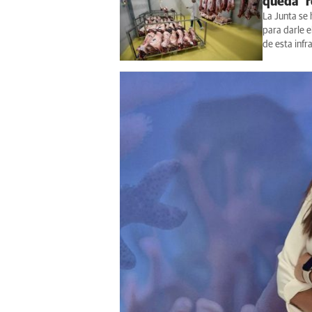
queda "r
La Junta se 
para darle e
de esta infr