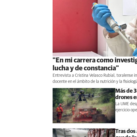
"En mi carrera como investi
lucha y de constancia"
Entrevista a Cristina Velasco Rubial, toralense 
docente en el ámbito de la nutrición y la fisiolog
Más de 3
drones e
La UME despl
ejercicio op
Tras dos 