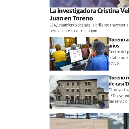
La investigadora Cristina Ve
Juan en Toreno
El Ayuntamiento destaca la brillante trayectoria 
permanente con el municipio
Toreno a
años
Dentro del p
colaboración
activo
Toreno r
de casi 
El proyecto 
LED y sistem
del servicio