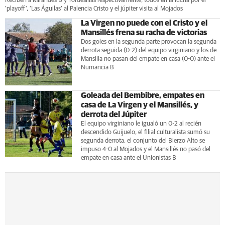
Reciben a Mirandés B y Tordesillas respectivamente, todos en la lucha por el
'playoff', ‘Las Águilas’ al Palencia Cristo y el júpiter visita al Mojados
La Virgen no puede con el Cristo y el
Mansillés frena su racha de victorias
Dos goles en la segunda parte provocan la segunda
derrota seguida (0-2) del equipo virginiano y los de
Mansilla no pasan del empate en casa (0-0) ante el
Numancia B
Goleada del Bembibre, empates en
casa de La Virgen y el Mansillés, y
derrota del Júpiter
El equipo virginiano le igualó un 0-2 al recién
descendido Guijuelo, el filial culturalista sumó su
segunda derrota, el conjunto del Bierzo Alto se
impuso 4-0 al Mojados y el Mansillés no pasó del
empate en casa ante el Unionistas B