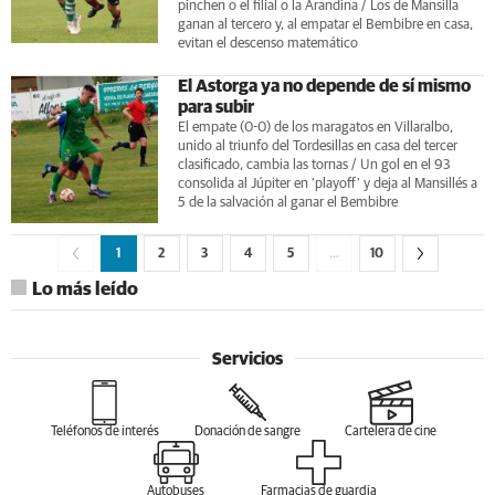
pinchen o el filial o la Arandina / Los de Mansilla
ganan al tercero y, al empatar el Bembibre en casa,
evitan el descenso matemático
El Astorga ya no depende de sí mismo
para subir
El empate (0-0) de los maragatos en Villaralbo,
unido al triunfo del Tordesillas en casa del tercer
clasificado, cambia las tornas / Un gol en el 93
consolida al Júpiter en 'playoff' y deja al Mansillés a
5 de la salvación al ganar el Bembibre
1
2
3
4
5
…
10
Lo más leído
Servicios
Teléfonos de interés
Donación de sangre
Cartelera de cine
Autobuses
Farmacias de guardia