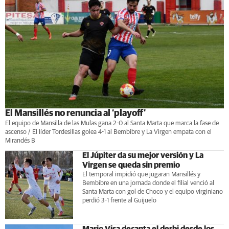
El Mansillés no renuncia al ‘playoff’
El equipo de Mansilla de las Mulas gana 2-0 al Santa Marta que marca la fase de
ascenso / El líder Tordesillas golea 4-1 al Bembibre y La Virgen empata con el
Mirandés B
El Júpiter da su mejor versión y La
Virgen se queda sin premio
El temporal impidió que jugaran Mansillés y
Bembibre en una jornada donde el filial venció al
Santa Marta con gol de Choco y el equipo virginiano
perdió 3-1 frente al Guijuelo
Mario Visa decanta el derbi desde los