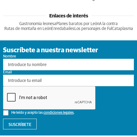
Enlaces de interés
Gastronomia leonesa
Planes baratos por León
A la contra
Rutas de montaña en León
Enredabailes
Los personajes de Ful
Cataplasma
Suscríbete a nuestra newsletter
Nombre
Email
He leído y acepto las
condiciones legales
.
SUSCRÍBETE