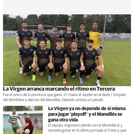
La Virgen arranca marcando el ritmo en Tercera
Fue el único de la provincia que ganó, 0-1 fuera al Júpiter en el derbi / Empate
del Bembibre y derrota del Mansillés, fallando ambos un penalti
La Virgen ya no depende de sí misma
para jugar 'playoff' y el Mansillés se
gana otra vida
El equipo virginiano pierde con el Mirandés B y
necesita ganar en la última jornada al Cristo y que