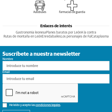
Autobuses
Farmacias de guardia
Enlaces de interés
Gastronomia leonesa
Planes baratos por León
A la contra
Rutas de montaña en León
Enredabailes
Los personajes de Ful
Cataplasma
Suscríbete a nuestra newsletter
Nombre
Email
He leído y acepto las
condiciones legales
.