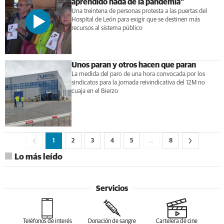
aprendido nada de la pandemia"
Una treintena de personas protesta a las puertas del
Hospital de León para exigir que se destinen más
recursos al sistema público
Unos paran y otros hacen que paran
La medida del paro de una hora convocada por los
sindicatos para la jornada reivindicativa del 12M no
cuaja en el Bierzo
1
2
3
4
5
…
8
Lo más leído
Servicios
Teléfonos de interés
Donación de sangre
Cartelera de cine