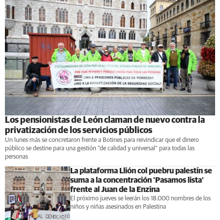
Los pensionistas de León claman de nuevo contra la
privatización de los servicios públicos
Un lunes más se concretaron frente a Botines para reivindicar que el dinero
público se destine para una gestión "de calidad y universal" para todas las
personas
La plataforma Llión col puebru palestín se
suma a la concentración 'Pasamos lista'
frente al Juan de la Enzina
El próximo jueves se leerán los 18.000 nombres de los
niños y niñas asesinados en Palestina