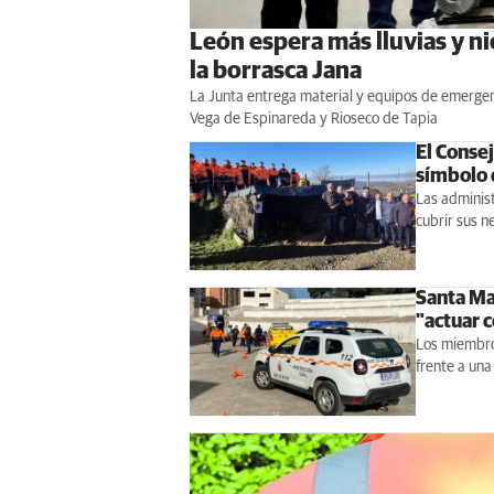
León espera más lluvias y nie
la borrasca Jana
La Junta entrega material y equipos de emergenc
Vega de Espinareda y Rioseco de Tapia
El Consej
símbolo 
Las adminis
cubrir sus 
Santa Ma
"actuar 
Los miembro
frente a un