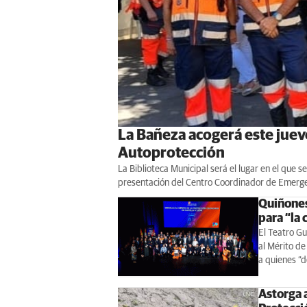
La Bañeza acogerá este juev
Autoprotección
La Biblioteca Municipal será el lugar en el que s
presentación del Centro Coordinador de Emergen
Quiñones
para “la 
El Teatro Gu
al Mérito de
a quienes “d
Astorga a