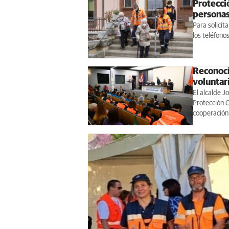
Protecció
personas
Para solicit
los teléfono
Reconoci
voluntari
El alcalde J
Protección C
cooperación