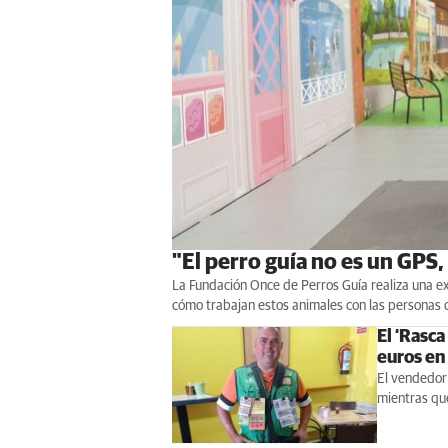
"El perro guía no es un GPS,
La Fundación Once de Perros Guía realiza una ex
cómo trabajan estos animales con las personas 
El ‘Rasc
euros en 
El vendedor 
mientras que