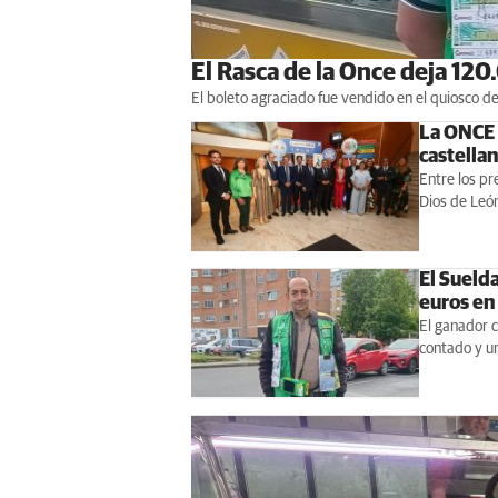
El Rasca de la Once deja 120
El boleto agraciado fue vendido en el quiosco 
La ONCE 
castella
Entre los pr
Dios de León
El Sueld
euros en
El ganador 
contado y u