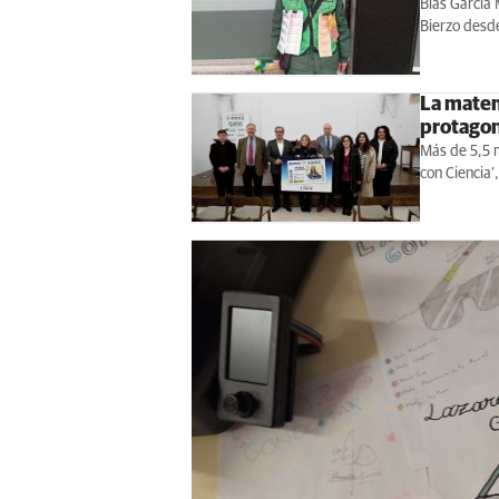
Blas García 
Bierzo desde
La matem
protagon
Más de 5,5 m
con Ciencia’