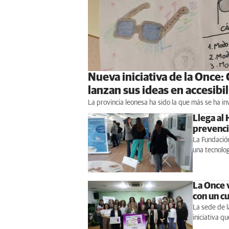
Nueva iniciativa de la Once:
lanzan sus ideas en accesibi
La provincia leonesa ha sido la que más se ha 
Llega al
prevenci
La Fundació
una tecnolog
La Once v
con un c
La sede de l
iniciativa q