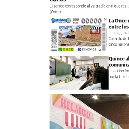
El sorteo corresponde al ya tradicional que rea
(Once)
La Once 
entre lo
La imagen d
Castrillo de 
cinco millon
Quince a
comunica
La acción fo
por la Unión