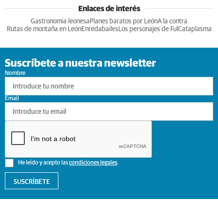
Enlaces de interés
Gastronomia leonesa
Planes baratos por León
A la contra
Rutas de montaña en León
Enredabailes
Los personajes de Ful
Cataplasma
Suscríbete a nuestra newsletter
Nombre
Email
He leído y acepto las
condiciones legales
.
SUSCRÍBETE