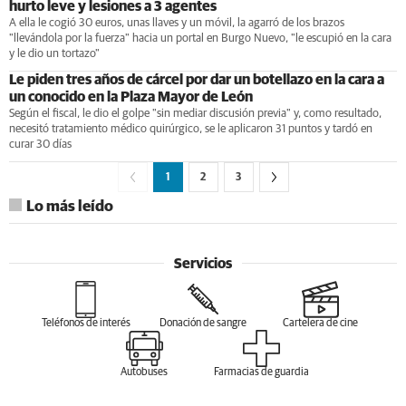
hurto leve y lesiones a 3 agentes
A ella le cogió 30 euros, unas llaves y un móvil, la agarró de los brazos
"llevándola por la fuerza" hacia un portal en Burgo Nuevo, "le escupió en la cara
y le dio un tortazo"
Le piden tres años de cárcel por dar un botellazo en la cara a
un conocido en la Plaza Mayor de León
Según el fiscal, le dio el golpe "sin mediar discusión previa" y, como resultado,
necesitó tratamiento médico quirúrgico, se le aplicaron 31 puntos y tardó en
curar 30 días
1
2
3
Lo más leído
Servicios
Teléfonos de interés
Donación de sangre
Cartelera de cine
Autobuses
Farmacias de guardia