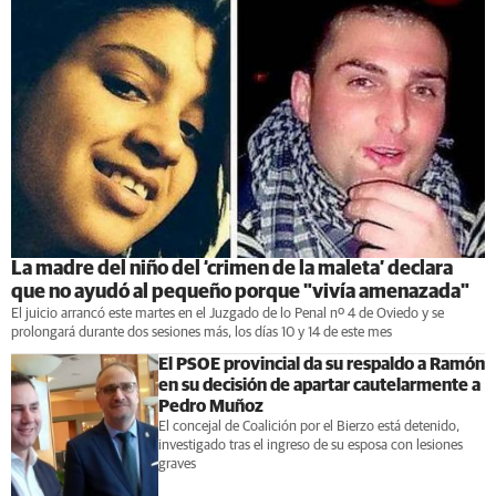
La madre del niño del ‘crimen de la maleta’ declara
que no ayudó al pequeño porque "vivía amenazada"
El juicio arrancó este martes en el Juzgado de lo Penal nº 4 de Oviedo y se
prolongará durante dos sesiones más, los días 10 y 14 de este mes
El PSOE provincial da su respaldo a Ramón
en su decisión de apartar cautelarmente a
Pedro Muñoz
El concejal de Coalición por el Bierzo está detenido,
investigado tras el ingreso de su esposa con lesiones
graves