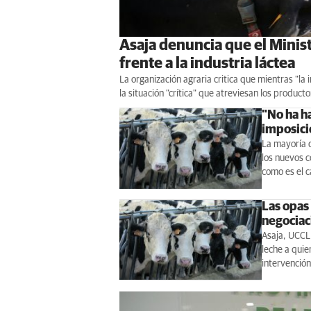
Asaja denuncia que el Minist
frente a la industria láctea
La organización agraria critica que mientras "la
la situación "crítica" que atreviesan los produc
"No ha h
imposició
La mayoría 
los nuevos c
como es el c
Las opas 
negociac
Asaja, UCCL 
leche a quien
intervención