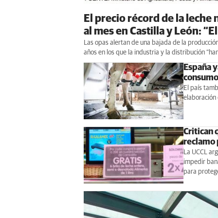
El precio récord de la leche 
al mes en Castilla y León: “E
Las opas alertan de una bajada de la producción 
años en los que la industria y la distribución “h
España y
consum
El país tamb
elaboración 
Critican 
reclamo 
La UCCL arg
impedir ban
para protege