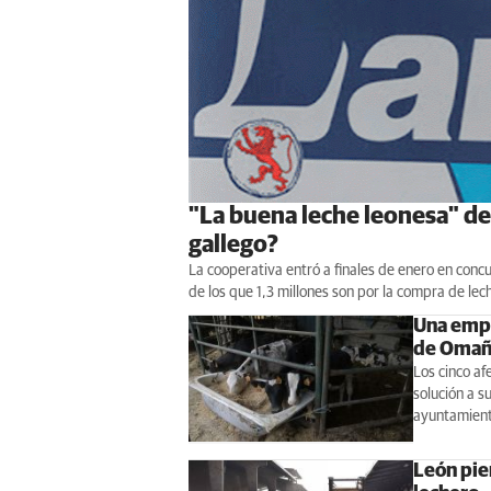
"La buena leche leonesa" de 
gallego?
La cooperativa entró a finales de enero en con
de los que 1,3 millones son por la compra de le
Una empr
de Omaña
Los cinco af
solución a s
ayuntamiento
León pie