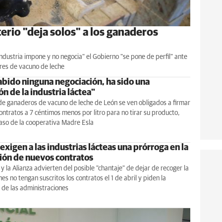
erio "deja solos" a los ganaderos
 industria impone y no negocia" el Gobierno "se pone de perfil" ante
tores de vacuno de leche
abido ninguna negociación, ha sido una
n de la industria láctea"
de ganaderos de vacuno de leche de León se ven obligados a firmar
ontratos a 7 céntimos menos por litro para no tirar su producto,
aso de la cooperativa Madre Esla
exigen a las industrias lácteas una prórroga en la
ión de nuevos contratos
y la Alianza advierten del posible "chantaje" de dejar de recoger la
es no tengan suscritos los contratos el 1 de abril y piden la
 de las administraciones