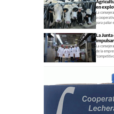
Agricultu
en explo
La consejera
a cooperativ
para paliar 
La Junta 
impulsar
La consejera
de la empre
"competitivo,