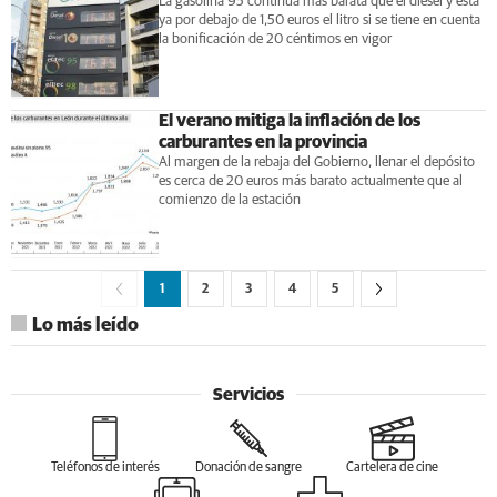
La gasolina 95 continúa más barata que el diésel y está
ya por debajo de 1,50 euros el litro si se tiene en cuenta
la bonificación de 20 céntimos en vigor
El verano mitiga la inflación de los
carburantes en la provincia
Al margen de la rebaja del Gobierno, llenar el depósito
es cerca de 20 euros más barato actualmente que al
comienzo de la estación
1
2
3
4
5
Lo más leído
Servicios
Teléfonos de interés
Donación de sangre
Cartelera de cine