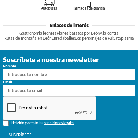
Autobuses
Farmacias de guardia
Enlaces de interés
Gastronomia leonesa
Planes baratos por León
A la contra
Rutas de montaña en León
Enredabailes
Los personajes de Ful
Cataplasma
Suscríbete a nuestra newsletter
Nombre
Email
He leído y acepto las
condiciones legales
.
SUSCRÍBETE