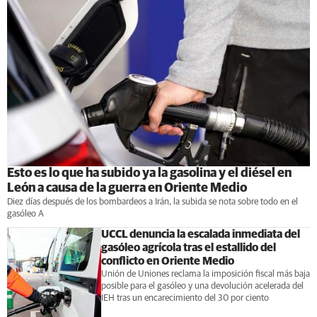
Esto es lo que ha subido ya la gasolina y el diésel en
León a causa de la guerra en Oriente Medio
Diez días después de los bombardeos a Irán, la subida se nota sobre todo en el
gasóleo A
UCCL denuncia la escalada inmediata del
gasóleo agrícola tras el estallido del
conflicto en Oriente Medio
Unión de Uniones reclama la imposición fiscal más baja
posible para el gasóleo y una devolución acelerada del
IEH tras un encarecimiento del 30 por ciento