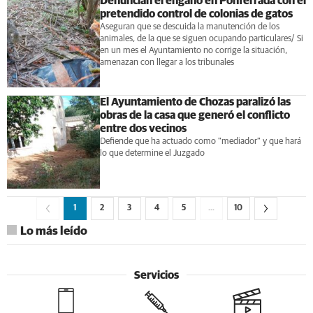
Denuncian el engaño en Ponferrada con el
pretendido control de colonias de gatos
Aseguran que se descuida la manutención de los
animales, de la que se siguen ocupando particulares/ Si
en un mes el Ayuntamiento no corrige la situación,
amenazan con llegar a los tribunales
El Ayuntamiento de Chozas paralizó las
obras de la casa que generó el conflicto
entre dos vecinos
Defiende que ha actuado como "mediador" y que hará
lo que determine el Juzgado
1
2
3
4
5
…
10
Lo más leído
Servicios