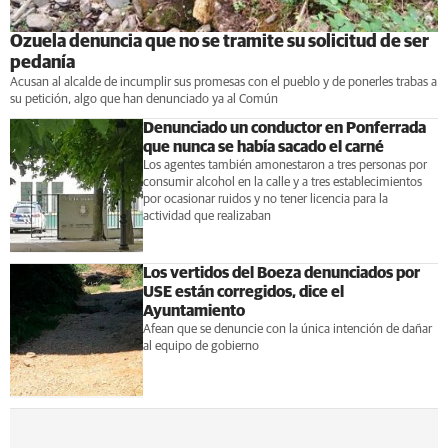
Ozuela denuncia que no se tramite su solicitud de ser
pedanía
Acusan al alcalde de incumplir sus promesas con el pueblo y de ponerles trabas a
su petición, algo que han denunciado ya al Común
Denunciado un conductor en Ponferrada
que nunca se había sacado el carné
Los agentes también amonestaron a tres personas por
consumir alcohol en la calle y a tres establecimientos
por ocasionar ruidos y no tener licencia para la
actividad que realizaban
Los vertidos del Boeza denunciados por
USE están corregidos, dice el
Ayuntamiento
Afean que se denuncie con la única intención de dañar
al equipo de gobierno