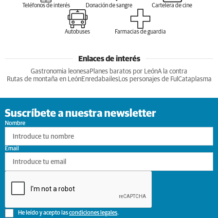
Teléfonos de interés
Donación de sangre
Cartelera de cine
Autobuses
Farmacias de guardia
Enlaces de interés
Gastronomia leonesa
Planes baratos por León
A la contra
Rutas de montaña en León
Enredabailes
Los personajes de Ful
Cataplasma
Suscríbete a nuestra newsletter
Nombre
Email
He leído y acepto las
condiciones legales
.