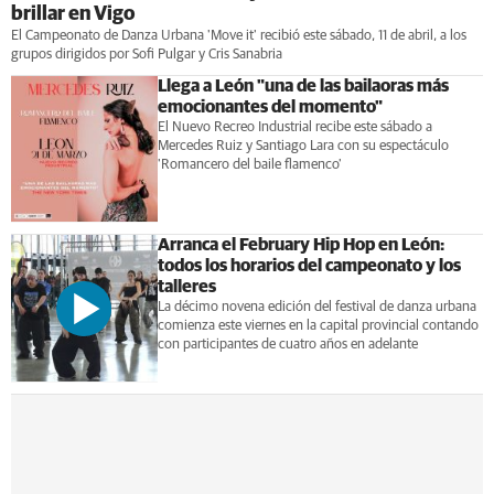
brillar en Vigo
El Campeonato de Danza Urbana 'Move it' recibió este sábado, 11 de abril, a los
grupos dirigidos por Sofi Pulgar y Cris Sanabria
Llega a León "una de las bailaoras más
emocionantes del momento"
El Nuevo Recreo Industrial recibe este sábado a
Mercedes Ruiz y Santiago Lara con su espectáculo
'Romancero del baile flamenco'
Arranca el February Hip Hop en León:
todos los horarios del campeonato y los
talleres
La décimo novena edición del festival de danza urbana
comienza este viernes en la capital provincial contando
con participantes de cuatro años en adelante