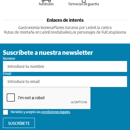
Autobuses
Farmacias de guardia
Enlaces de interés
Gastronomia leonesa
Planes baratos por León
A la contra
Rutas de montaña en León
Enredabailes
Los personajes de Ful
Cataplasma
Suscríbete a nuestra newsletter
Nombre
Email
He leído y acepto las
condiciones legales
.
SUSCRÍBETE