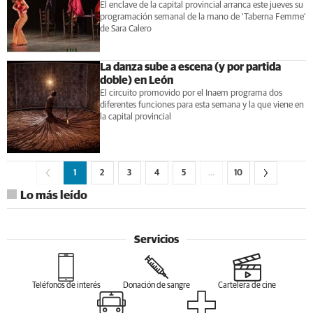
El enclave de la capital provincial arranca este jueves su
programación semanal de la mano de 'Taberna Femme'
de Sara Calero
La danza sube a escena (y por partida
doble) en León
El circuito promovido por el Inaem programa dos
diferentes funciones para esta semana y la que viene en
la capital provincial
1
2
3
4
5
…
10
Lo más leído
Servicios
Teléfonos de interés
Donación de sangre
Cartelera de cine