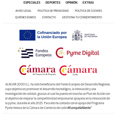
ACTUALIDAD
EL BIERZO
SUCESOS
CYL
LNC CULTURAS
ESPECIALES
DEPORTES
OPINIÓN
EXTRAS
AVISO LEGAL
POLÍTICA DE PRIVACIDAD
POLÍTICA DE COOKIES
QUIÉNES SOMOS
CONTACTO
GESTIONA TU CONSENTIMIENTO