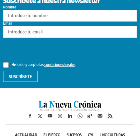
Enlaces de interés
Gastronomia leonesa
Planes baratos por León
A la contra
Rutas de montaña en León
Enredabailes
Los personajes de Ful
Cataplasma
Suscríbete a nuestra newsletter
Nombre
Email
He leído y acepto las
condiciones legales
.
SUSCRÍBETE