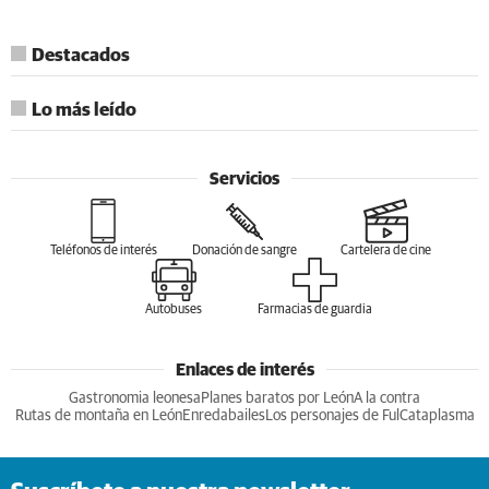
TE RECOMENDAMOS
Corepunk MMORPG
Un verdadero MMORPG de la vieja escuela ¡Cómo los de
antes, pero mejor!
DISCOVER WITH
Destacados
Lo más leído
Servicios
Teléfonos de interés
Donación de sangre
Cartelera de cine
Autobuses
Farmacias de guardia