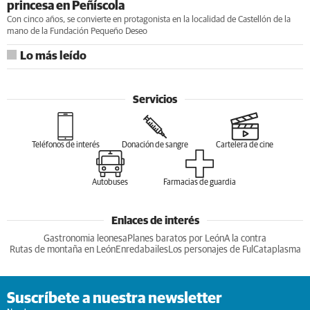
princesa en Peñíscola
Con cinco años, se convierte en protagonista en la localidad de Castellón de la
mano de la Fundación Pequeño Deseo
Lo más leído
Servicios
Teléfonos de interés
Donación de sangre
Cartelera de cine
Autobuses
Farmacias de guardia
Enlaces de interés
Gastronomia leonesa
Planes baratos por León
A la contra
Rutas de montaña en León
Enredabailes
Los personajes de Ful
Cataplasma
Suscríbete a nuestra newsletter