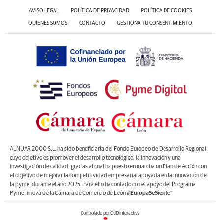
AVISO LEGAL
POLÍTICA DE PRIVACIDAD
POLÍTICA DE COOKIES
QUIÉNES SOMOS
CONTACTO
GESTIONA TU CONSENTIMIENTO
ALNUAR 2000 S.L. ha sido beneficiaria del Fondo Europeo de Desarrollo Regional,
cuyo objetivo es promover el desarrollo tecnológico, la innovación y una
investigación de calidad, gracias al cual ha puesto en marcha un Plan de Acción con
el objetivo de mejorar la competitividad empresarial apoyada en la innovación de
la pyme, durante el año 2025. Para ello ha contado con el apoyo del Programa
Pyme Innova de la Cámara de Comercio de León
#EuropaSeSiente”
Controlado por OJDinteractiva