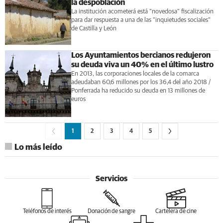
la despoblación
La institución acometerá está "novedosa" fiscalización
para dar respuesta a una de las "inquietudes sociales"
de Castilla y León
Los Ayuntamientos bercianos redujeron
su deuda viva un 40% en el último lustro
En 2013, las corporaciones locales de la comarca
adeudaban 60,6 millones por los 36,4 del año 2018 /
Ponferrada ha reducido su deuda en 13 millones de
euros
1
2
3
4
5
Lo más leído
Servicios
Teléfonos de interés
Donación de sangre
Cartelera de cine