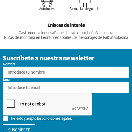
Autobuses
Farmacias de guardia
Enlaces de interés
Gastronomia leonesa
Planes baratos por León
A la contra
Rutas de montaña en León
Enredabailes
Los personajes de Ful
Cataplasma
Suscríbete a nuestra newsletter
Nombre
Email
He leído y acepto las
condiciones legales
.
SUSCRÍBETE