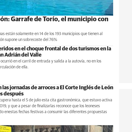
eón: Garrafe de Torío, el municipio con
inas están solamente en 14 de los 193 municipios que tienen al
eón supone un sobrecoste del 76%
ridos en el choque frontal de dos turismos en la
n Adrián del Valle
ocurrió en el carril de entrada y salida a la autovía, no en los
irculación de ella.
las jornadas de arroces a El Corte Inglés de León
os después
upera hasta el 5 de julio esta cita gastronómica, que estuvo activa
19, y que a pesar de finalizarlas reconoce que los leoneses
o enestas fechas festivas a consumir las diferentes propuestas