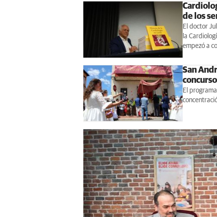
Cardiolo
de los s
El doctor Ju
la Cardiolog
empezó a coc
San Andr
concurso
El programa 
concentració