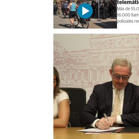
telemáti
Más de 55.00
16.000 fuer
policiales r