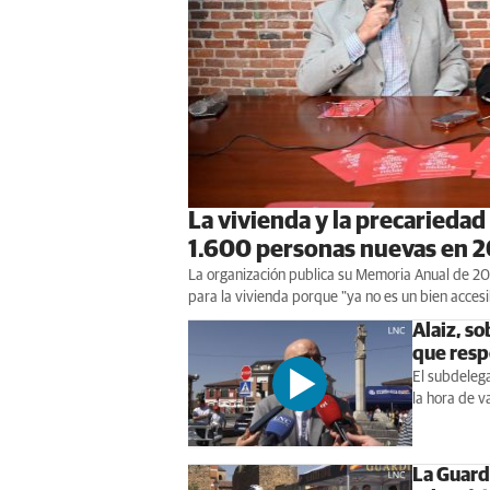
La vivienda y la precariedad
1.600 personas nuevas en 
La organización publica su Memoria Anual de 20
para la vivienda porque "ya no es un bien accesib
Alaiz, so
que resp
El subdeleg
la hora de v
La Guard