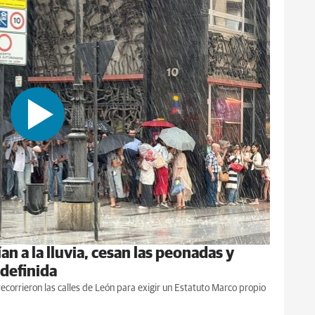
n a la lluvia, cesan las peonadas y
definida
corrieron las calles de León para exigir un Estatuto Marco propio