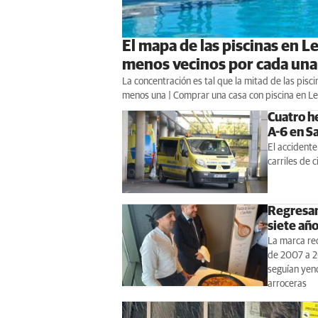
El mapa de las piscinas en L
menos vecinos por cada una
La concentración es tal que la mitad de las pisc
menos una | Comprar una casa con piscina en L
Cuatro he
A-6 en Sa
El accidente 
carriles de c
Regresan 
siete añ
La marca rec
de 2007 a 20
seguían yend
arroceras