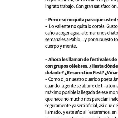
ingrato trabajo. Con gran satisfacción
– Pero eso no quita para que usted
– Lo valiente no quita lo cortés. Gust
caño a coger agua, a tomar unos chato
semanales a Pablo… y por supuesto tom
cuerpo y mente.
– Ahora les llaman de festivales de
con grupos célebres. ¿Hasta dónde
delante? ¿Resurection Fest? ¿Viña
– Como dijo nuestro querido poeta Javi
cuando la gente se aburre de ti, a tom
máximo posible la llegada de ese mom
que hace no mucho nos parecían inalca
seguramente ya será oficial, así que d
llamado, y este año allí estaremos, en