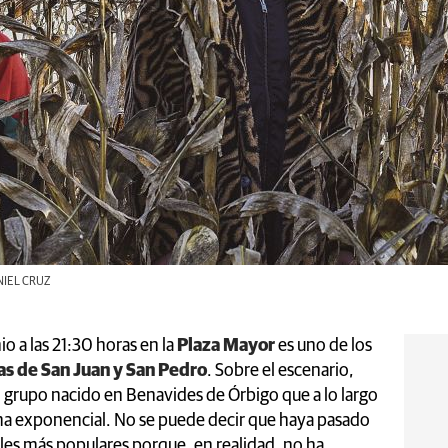
ANIEL CRUZ
io a las 21:30 horas en la
Plaza Mayor
es uno de los
as de San Juan y San Pedro
. Sobre el escenario,
n grupo nacido en Benavides de Órbigo que a lo largo
rma exponencial. No se puede decir que haya pasado
ales más populares porque, en realidad, no ha