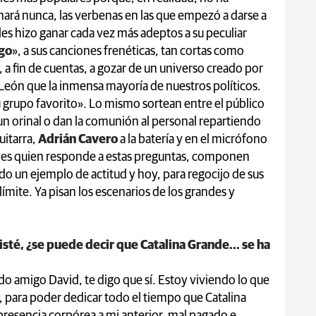
rá nunca, las verbenas en las que empezó a darse a
les hizo ganar cada vez más adeptos a su peculiar
go
», a sus canciones frenéticas, tan cortas como
, a fin de cuentas, a gozar de un universo creado por
León que la inmensa mayoría de nuestros políticos.
u grupo favorito». Lo mismo sortean entre el público
n orinal o dan la comunión al personal repartiendo
uitarra,
Adrián Cavero
a la batería y en el micrófono
e es quien responde a estas preguntas, componen
do un ejemplo de actitud y hoy, para regocijo de sus
mite. Ya pisan los escenarios de los grandes y
isté, ¿se puede decir que Catalina Grande... se ha
do amigo David, te digo que sí. Estoy viviendo lo que
 para poder dedicar todo el tiempo que Catalina
presencia corpórea a mi anterior, mal pagado e