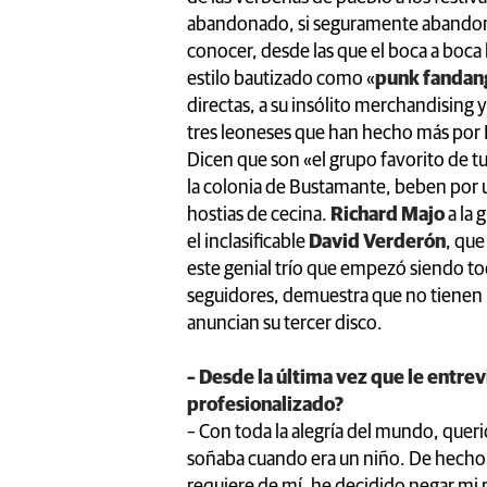
abandonado, si seguramente abandona
conocer, desde las que el boca a boca 
estilo bautizado como «
punk fandan
directas, a su insólito merchandising y
tres leoneses que han hecho más por 
Dicen que son «el grupo favorito de t
la colonia de Bustamante, beben por u
hostias de cecina.
Richard Majo
a la g
el inclasificable
David Verderón
, qu
este genial trío que empezó siendo to
seguidores, demuestra que no tienen lí
anuncian su tercer disco.
– Desde la última vez que le entrev
profesionalizado?
– Con toda la alegría del mundo, queri
soñaba cuando era un niño. De hecho,
requiere de mí, he decidido negar mi 