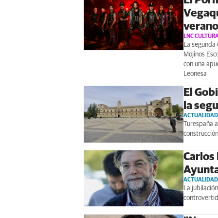
El Por
Vegaqu
verano
LNC CULTUR
La segunda e
Mojinos Esco
con una apu
Leonesa
El Gob
la seg
ACTUALIDAD
Turespaña as
construcción
Carlos
Ayunta
ACTUALIDAD
La jubilació
controvertid