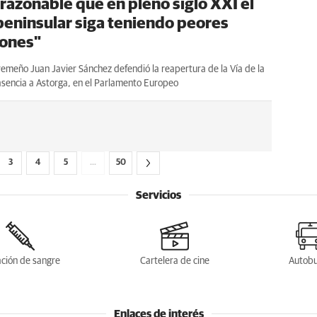
 razonable que en pleno siglo XXI el
peninsular siga teniendo peores
ones"
remeño Juan Javier Sánchez defendió la reapertura de la Vía de la
asencia a Astorga, en el Parlamento Europeo
3
4
5
…
50
Servicios
ción de sangre
Cartelera de cine
Autob
Enlaces de interés