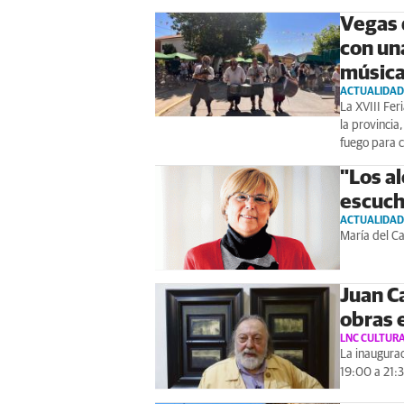
Vegas 
con una
músic
ACTUALIDAD
La XVIII Fer
la provincia
fuego para c
"Los a
escuch
ACTUALIDAD
María del C
Juan C
obras 
LNC CULTUR
La inaugurac
19:00 a 21: