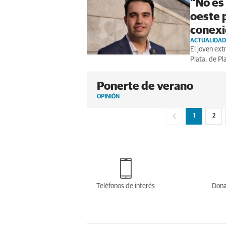
"No es
oeste 
conexi
ACTUALIDAD
El joven ext
Plata, de Pl
Ponerte de verano
OPINIÓN
1
2
Teléfonos de interés
Dona