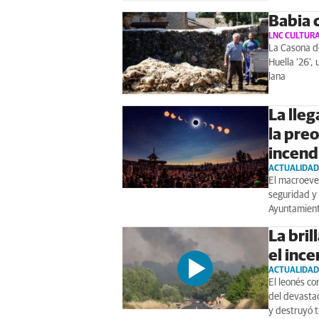
Babia c
LNC CULTUR
La Casona de
Huella '26',
lana
La lleg
la pre
incend
ACTUALIDAD
El macroeve
seguridad y 
Ayuntamient
La bril
el inc
ACTUALIDAD
El leonés co
del devastad
y destruyó 