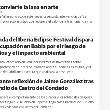
onvierte la lana en arte
AS
 Villasecino acoge este jueves la segunda intervención de 'La
 un proyecto artístico que recupera el valor de la trashumancia y la
ada del Iberia Eclipse Festival dispara
ocupación en Babia por el riesgo de
ios y el impacto ambiental
nto, cancelado en Soria por informes desfavorables sobre
protección del entorno, traslada ahora su sede a Las Murias, y el
o de Cabrillanes asegura que analizará la propuesta
lante reflexión de Jaime González tras
endio de Castro del Condado
mpara el comportamiento de los pinares y los robledales después
or fuego que se inició en Represa, llegó hasta Barrillos de Curueño
tres viviendas en Castro del Condado