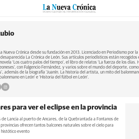
RZO
SUCESOS
CULTURAS
ESPECIALES
DEPORTES
Rubio
La Nueva Crónica desde su fundación en 2013. Licenciado en Periodismo por l
a desaparecida La Crónica de León. Sus artículos periodísticos están recogidos 
novela ‘Los cuatro palos del tiempo’, el libro de relatos ‘La fuerza de los días.
leoneses', con Fulgencio Fernández, y varios sobre el mundo del deporte, como 
’, además de la biografía ‘Juanín. La historia del artista, un mito del balonman
 balonmano en León’ e ‘Historia del fútbol en León’.
res para ver el eclipse en la provincia
s de Lancia al puerto de Ancares, de la Quebrantada a Fontanos de
 provincias ofrecen tantos balcones naturales sobre el cielo para
l histótico evento