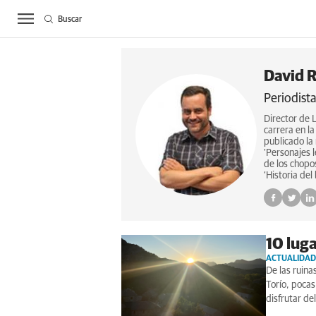
Buscar
ACTUALIDAD
BIE
David 
Periodista
Director de 
carrera en l
publicado la 
'Personajes 
de los chopos
‘Historia del
10 luga
ACTUALIDAD
De las ruina
Torío, pocas
disfrutar de