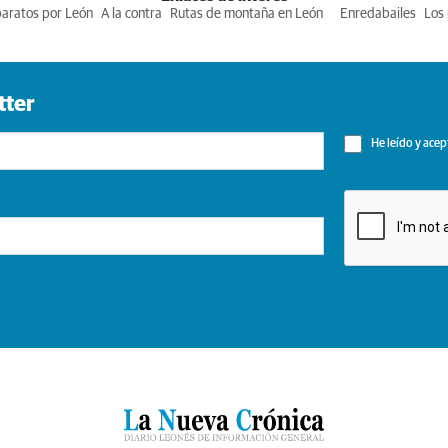
baratos por León
A la contra
Rutas de montaña en León
Enredabailes
Los 
tter
He leído y acep