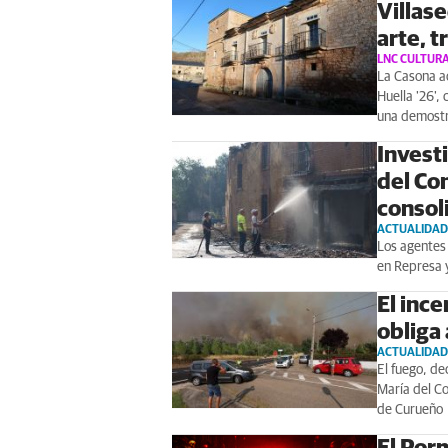
Villase
arte, 
LNC CULTUR
La Casona ac
Huella '26',
una demostra
Invest
del Co
consol
ACTUALIDAD
Los agentes
en Represa y
El inc
obliga
ACTUALIDAD
El fuego, de
María del Co
de Curueño