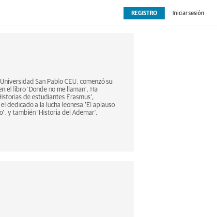
REGISTRO
Iniciar sesión
OPINIÓN
EXTRAS
a Universidad San Pablo CEU, comenzó su
en el libro ‘Donde no me llaman’. Ha
 Historias de estudiantes Erasmus’,
el dedicado a la lucha leonesa ‘El aplauso
o’, y también ‘Historia del Ademar’,