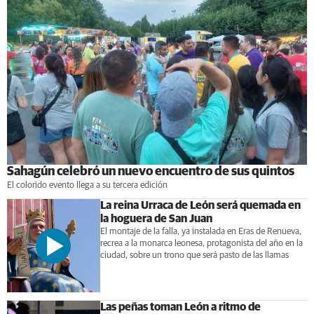
Sahagún celebró un nuevo encuentro de sus quintos
El colorido evento llega a su tercera edición
La reina Urraca de León será quemada en
la hoguera de San Juan
El montaje de la falla, ya instalada en Eras de Renueva,
recrea a la monarca leonesa, protagonista del año en la
ciudad, sobre un trono que será pasto de las llamas
Las peñas toman León a ritmo de