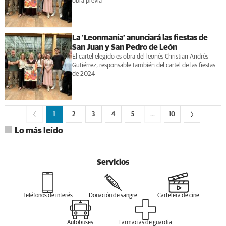
obra previa
La ‘Leonmanía’ anunciará las fiestas de
San Juan y San Pedro de León
El cartel elegido es obra del leonés Christian Andrés
Gutiérrez, responsable también del cartel de las fiestas
de 2024
1
2
3
4
5
…
10
Lo más leído
Servicios
Teléfonos de interés
Donación de sangre
Cartelera de cine
Autobuses
Farmacias de guardia