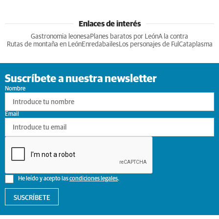
Enlaces de interés
Gastronomia leonesa
Planes baratos por León
A la contra
Rutas de montaña en León
Enredabailes
Los personajes de Ful
Cataplasma
Suscríbete a nuestra newsletter
Nombre
Email
He leído y acepto las
condiciones legales
.
SUSCRÍBETE