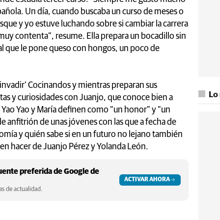
spañola. Un día, cuando buscaba un curso de meses o
que y yo estuve luchando sobre si cambiar la carrera
 muy contenta”, resume. Ella prepara un bocadillo sin
y al que le pone queso con hongos, un poco de
.
'invadir' Cocinandos y mientras preparan sus
Lo
s y curiosidades con Juanjo, que conoce bien a
 Yao Yao y María definen como “un honor” y “un
de anfitrión de unas jóvenes con las que a fecha de
omía y quién sabe si en un futuro no lejano también
 buen hacer de Juanjo Pérez y Yolanda León.
ente preferida de Google de
ACTIVAR AHORA
s de actualidad.