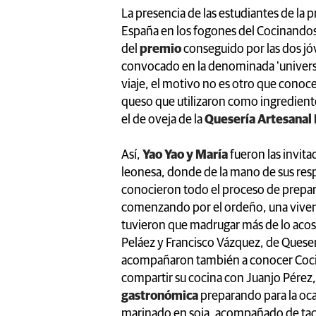
La presencia de las estudiantes de la
España en los fogones del Cocinandos
del
premio
conseguido por las dos j
convocado en la denominada 'universid
viaje, el motivo no es otro que conoc
queso que utilizaron como ingrediente 
el de oveja de la
Quesería Artesanal
Así,
Yao Yao y María
fueron las invita
leonesa, donde de la mano de sus res
conocieron todo el proceso de prepar
comenzando por el ordeño, una vivenc
tuvieron que madrugar más de lo ac
Peláez y Francisco Vázquez, de Queser
acompañaron también a conocer Coci
compartir su cocina con Juanjo Pérez,
gastronómica
preparando para la oc
marinado en soja, acompañado de tac