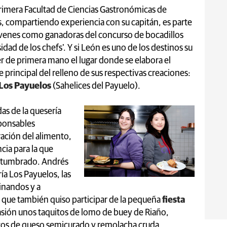
 primera Facultad de Ciencias Gastronómicas de
, compartiendo experiencia con su capitán, es parte
óvenes como ganadoras del concurso de bocadillos
ad de los chefs'. Y si León es uno de los destinos su
er de primera mano el lugar donde se elabora el
principal del relleno de sus respectivas creaciones:
 Los Payuelos
(Sahelices del Payuelo).
das de la quesería
ponsables
ación del alimento,
ia para la que
ostumbrado. Andrés
ía Los Payuelos, las
nandos y a
 que también quiso participar de la pequeña
fiesta
asión unos taquitos de lomo de buey de Riaño,
os de queso semicurado y remolacha cruda.