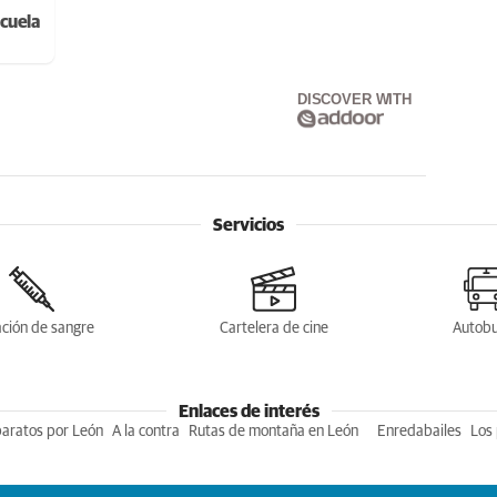
cuela
DISCOVER WITH
Servicios
ción de sangre
Cartelera de cine
Autob
Enlaces de interés
baratos por León
A la contra
Rutas de montaña en León
Enredabailes
Los 