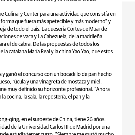
ue Culinary Center para una actividad que consistía en
“de forma que fuera más apetecible y más moderno” y
a de todo el país. La quesería Cortes de Muar de
aciones de vaca y La Cabezuela, de la madrileña
para el de cabra. De las propuestas de todos los
e la catalana María Real y la china Yao Yao, que estos
os y ganó el concurso con un bocadillo de pan hecho
ueso, rúcula y una vinagreta de mostaza y miel.
ene muy definido su horizonte profesional. “Ahora
 cocina, la sala, la repostería, el pan y la
ong-qing, en el suroeste de China, tiene 26 años.
idad de la Universidad Carlos III de Madrid por una
donde estudia tercer curso. “Siempre me gustó mucho