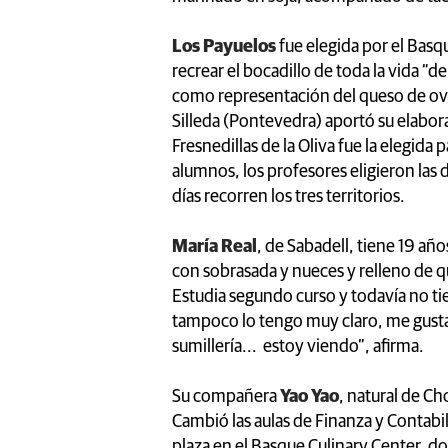
Los Payuelos
fue elegida por el Basq
recrear el bocadillo de toda la vida 
como representación del queso de ovej
Silleda (Pontevedra) aportó su elabor
Fresnedillas de la Oliva fue la elegida 
alumnos, los profesores eligieron las d
días recorren los tres territorios.
María Real
, de Sabadell, tiene 19 añ
con sobrasada y nueces y relleno de q
Estudia segundo curso y todavía no ti
tampoco lo tengo muy claro, me gusta la
sumillería... estoy viendo”, afirma.
Su compañera
Yao Yao
, natural de Ch
Cambió las aulas de Finanza y Contabil
plaza en el Basque Culinary Center, 