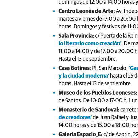
domingos de 12:00 a 14:00 horas y 
Centro Leonés de Arte:
Av. Indepe
martes a viernes de 17:00 a 20:00 
horas. Domingos y festivos de 11:0
Sala Provincia:
c/ Puerta de la Rein
lo literario como creación’
. De ma
11:00 a 14:00 y de 17:00 a 20:00 h
Hasta el 13 de septiembre.
Casa Botines:
Pl. San Marcelo.
‘Gau
y la ciudad moderna’
hasta el 25 
horas. Hasta el 13 de septiembre.
Museo de los Pueblos Leoneses:
de Santos. De 10:00 a 17:00 h. Lune
Monasterio de Sandoval:
carreter
de creadores’
de Juan Rafael y Jua
14:00 horas y de 15:00 a 18:00 hor
Galería Espacio_E:
c/ de Azorín, 2