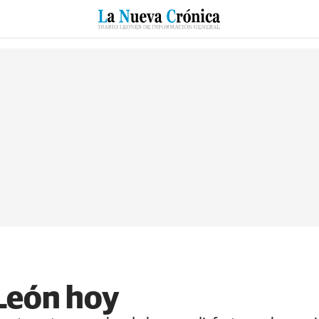
RZO
SUCESOS
CULTURAS
ESPECIALES
DEPORTES
León hoy