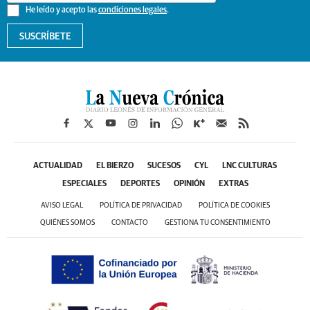
He leído y acepto las
condiciones legales
.
SUSCRÍBETE
ACTUALIDAD
EL BIERZO
SUCESOS
CYL
LNC CULTURAS
ESPECIALES
DEPORTES
OPINIÓN
EXTRAS
AVISO LEGAL
POLÍTICA DE PRIVACIDAD
POLÍTICA DE COOKIES
QUIÉNES SOMOS
CONTACTO
GESTIONA TU CONSENTIMIENTO