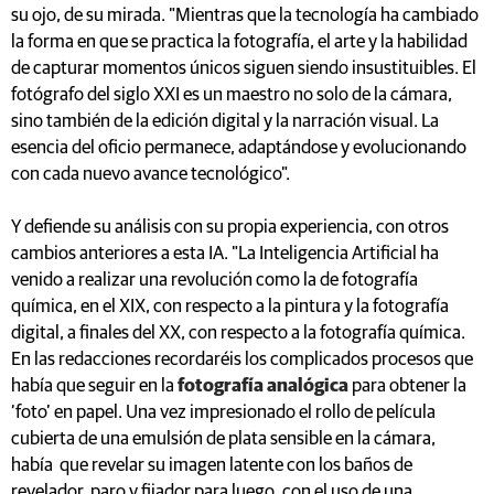
su ojo, de su mirada. "Mientras que la tecnología ha cambiado
la forma en que se practica la fotografía, el arte y la habilidad
de capturar momentos únicos siguen siendo insustituibles. El
fotógrafo del siglo XXI es un maestro no solo de la cámara,
sino también de la edición digital y la narración visual. La
esencia del oficio permanece, adaptándose y evolucionando
con cada nuevo avance tecnológico".
Y defiende su análisis con su propia experiencia, con otros
cambios anteriores a esta IA. "La Inteligencia Artificial ha
venido a realizar una revolución como la de fotografía
química, en el XIX, con respecto a la pintura y la fotografía
digital, a finales del XX, con respecto a la fotografía química.
En las redacciones recordaréis los complicados procesos que
había que seguir en la
fotografía analógica
para obtener la
‘foto’ en papel. Una vez impresionado el rollo de película
cubierta de una emulsión de plata sensible en la cámara,
había que revelar su imagen latente con los baños de
revelador, paro y fijador para luego, con el uso de una