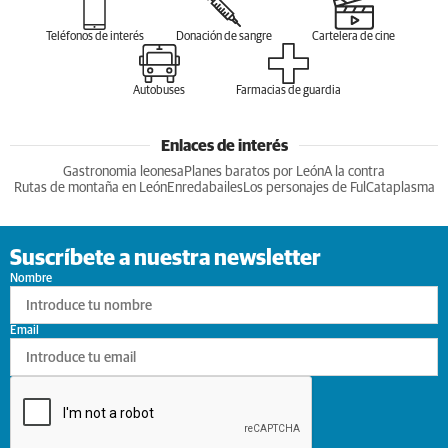
Teléfonos de interés
Donación de sangre
Cartelera de cine
Autobuses
Farmacias de guardia
Enlaces de interés
Gastronomia leonesa
Planes baratos por León
A la contra
Rutas de montaña en León
Enredabailes
Los personajes de Ful
Cataplasma
Suscríbete a nuestra newsletter
Nombre
Email