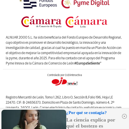
ALNUAR 2000 S.L. ha sido beneficiaria del Fondo Europeo de Desarrollo Regional,
cuyo objetivo es promover el desarrollo tecnológico, la innovación y una
investigación de calidad, gracias al cual ha puesto en marcha un Plan de Acción con
el objetivo de mejorar la competitividad empresarial apoyada en la innovación de
la pyme, durante el año 2025. Para ello ha contado con el apoyo del Programa
Pyme Innova de la Cámara de Comercio de León
#EuropaSeSiente”
Controlado por OJDinteractiva
Registro Mercantil de León, Tomo 1.262, Libro O, Sección 8,Folio 196, Hoja LE
22470. CIF: B-24656373. Domicilio en Plaza de Santo Domingo, número 4, 2º
izquierda, 24001, León. Correo electrónico de contacto: web@lanuevacronica.com.
¿Por qué se contagia?
Copyright © ALNUAR 2000 S.L. (LA NUEVA CRÓNICA). Incluye contenidos de la
empresa, de empresas del grupo o de terceros.
La ciencia explica por
qué el bostezo es