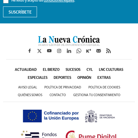
He leído y acepto las
condiciones legales
.
SUSCRÍBETE
ACTUALIDAD
EL BIERZO
SUCESOS
CYL
LNC CULTURAS
ESPECIALES
DEPORTES
OPINIÓN
EXTRAS
AVISO LEGAL
POLÍTICA DE PRIVACIDAD
POLÍTICA DE COOKIES
QUIÉNES SOMOS
CONTACTO
GESTIONA TU CONSENTIMIENTO