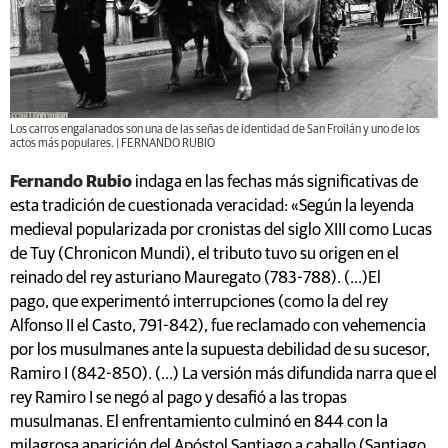
Los carros engalanados son una de las señas de identidad de San Froilán y uno de los
actos más populares. | FERNANDO RUBIO
Fernando Rubio
indaga en las fechas más significativas de
esta tradición de cuestionada veracidad: «Según la leyenda
medieval popularizada por cronistas del siglo XIII como Lucas
de Tuy (Chronicon Mundi), el tributo tuvo su origen en el
reinado del rey asturiano Mauregato (783-788). (...)El
pago, que experimentó interrupciones (como la del rey
Alfonso II el Casto, 791-842), fue reclamado con vehemencia
por los musulmanes ante la supuesta debilidad de su sucesor,
Ramiro I (842-850). (...) La versión más difundida narra que el
rey Ramiro I se negó al pago y desafió a las tropas
musulmanas. El enfrentamiento culminó en 844 con la
milagrosa aparición del Apóstol Santiago a caballo (Santiago