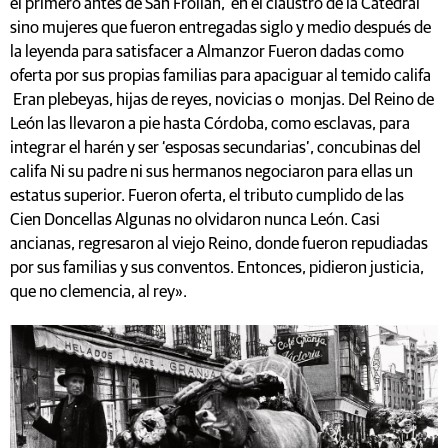
el primero antes de San Froilán, en el claustro de la Catedral
sino mujeres que fueron entregadas siglo y medio después de
la leyenda para satisfacer a Almanzor Fueron dadas como
oferta por sus propias familias para apaciguar al temido califa
Eran plebeyas, hijas de reyes, novicias o monjas. Del Reino de
León las llevaron a pie hasta Córdoba, como esclavas, para
integrar el harén y ser ‘esposas secundarias’, concubinas del
califa Ni su padre ni sus hermanos negociaron para ellas un
estatus superior. Fueron oferta, el tributo cumplido de las
Cien Doncellas Algunas no olvidaron nunca León. Casi
ancianas, regresaron al viejo Reino, donde fueron repudiadas
por sus familias y sus conventos. Entonces, pidieron justicia,
que no clemencia, al rey».