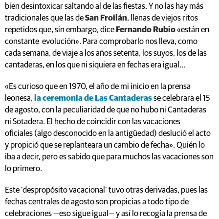
bien desintoxicar saltando al de las fiestas. Y no las hay más
tradicionales que las de
San Froilán
, llenas de viejos ritos
repetidos que, sin embargo, dice
Fernando Rubio
«están en
constante evolución». Para comprobarlo nos lleva, como
cada semana, de viaje a los años setenta, los suyos, los de las
cantaderas, en los que ni siquiera en fechas era igual...
«Es curioso que en 1970, el año de mi inicio en la prensa
leonesa,
la ceremonia de Las Cantaderas
se celebrara el 15
de agosto, con la peculiaridad de que no hubo ni Cantaderas
ni Sotadera. El hecho de coincidir con las vacaciones
oficiales (algo desconocido en la antigüedad) deslució el acto
y propició que se replanteara un cambio de fecha». Quién lo
iba a decir, pero es sabido que para muchos las vacaciones son
lo primero.
Este ‘despropósito vacacional’ tuvo otras derivadas, pues las
fechas centrales de agosto son propicias a todo tipo de
celebraciones —eso sigue igual— y así lo recogía la prensa de