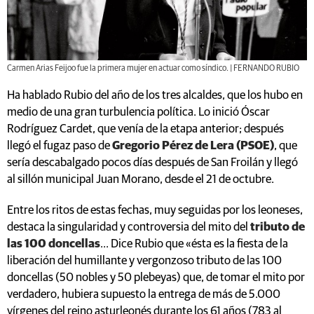
Carmen Arias Feijoo fue la primera mujer en actuar como síndico. | FERNANDO RUBIO
Ha hablado Rubio del año de los tres alcaldes, que los hubo en
medio de una gran turbulencia política. Lo inició Óscar
Rodríguez Cardet, que venía de la etapa anterior; después
llegó el fugaz paso de
Gregorio Pérez de Lera (PSOE)
, que
sería descabalgado pocos días después de San Froilán y llegó
al sillón municipal Juan Morano, desde el 21 de octubre.
Entre los ritos de estas fechas, muy seguidas por los leoneses,
destaca la singularidad y controversia del mito del
tributo de
las 100 doncellas
... Dice Rubio que «ésta es la fiesta de la
liberación del humillante y vergonzoso tributo de las 100
doncellas (50 nobles y 50 plebeyas) que, de tomar el mito por
verdadero, hubiera supuesto la entrega de más de 5.000
vírgenes del reino asturleonés durante los 61 años (783 al