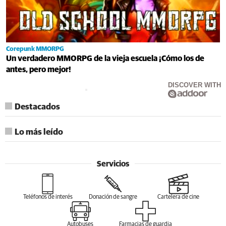
Corepunk MMORPG
Un verdadero MMORPG de la vieja escuela ¡Cómo los de
antes, pero mejor!
DISCOVER WITH
Destacados
Lo más leído
Servicios
Teléfonos de interés
Donación de sangre
Cartelera de cine
Autobuses
Farmacias de guardia