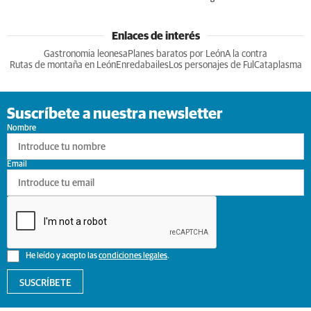
Enlaces de interés
Gastronomia leonesa
Planes baratos por León
A la contra
Rutas de montaña en León
Enredabailes
Los personajes de Ful
Cataplasma
Suscríbete a nuestra newsletter
Nombre
Email
He leído y acepto las
condiciones legales
.
SUSCRÍBETE