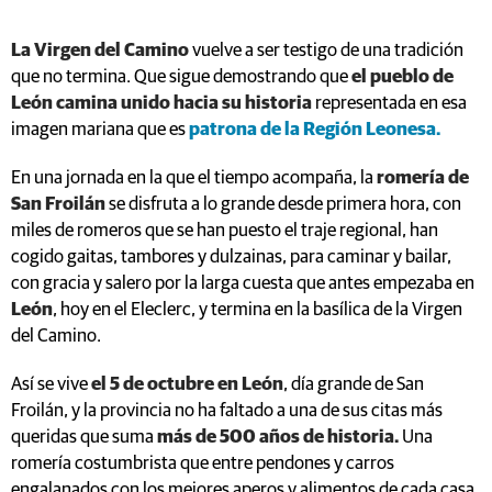
La Virgen del Camino
vuelve a ser testigo de una tradición
que no termina. Que sigue demostrando que
el pueblo de
León camina unido hacia su historia
representada en esa
imagen mariana que es
patrona de la Región Leonesa.
En una jornada en la que el tiempo acompaña, la
romería de
San Froilán
se disfruta a lo grande desde primera hora, con
miles de romeros que se han puesto el traje regional, han
cogido gaitas, tambores y dulzainas, para caminar y bailar,
con gracia y salero por la larga cuesta que antes empezaba en
León
, hoy en el Eleclerc, y termina en la basílica de la Virgen
del Camino.
Así se vive
el 5 de octubre en León
, día grande de San
Froilán, y la provincia no ha faltado a una de sus citas más
queridas que suma
más de 500 años de historia.
Una
romería costumbrista que entre pendones y carros
engalanados con los mejores aperos y alimentos de cada casa