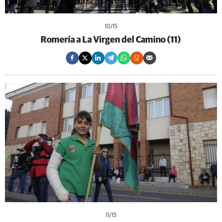
10
/15
Romería a La Virgen del Camino (11)
11
/15