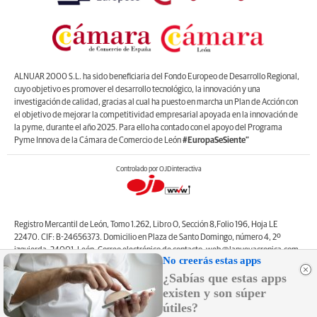
ALNUAR 2000 S.L. ha sido beneficiaria del Fondo Europeo de Desarrollo Regional,
cuyo objetivo es promover el desarrollo tecnológico, la innovación y una
investigación de calidad, gracias al cual ha puesto en marcha un Plan de Acción con
el objetivo de mejorar la competitividad empresarial apoyada en la innovación de
la pyme, durante el año 2025. Para ello ha contado con el apoyo del Programa
Pyme Innova de la Cámara de Comercio de León
#EuropaSeSiente”
Controlado por OJDinteractiva
Registro Mercantil de León, Tomo 1.262, Libro O, Sección 8,Folio 196, Hoja LE
22470. CIF: B-24656373. Domicilio en Plaza de Santo Domingo, número 4, 2º
izquierda, 24001, León. Correo electrónico de contacto: web@lanuevacronica.com.
No creerás estas apps
Copyright © ALNUAR 2000 S.L. (LA NUEVA CRÓNICA). Incluye contenidos de la
¿Sabías que estas apps
empresa, de empresas del grupo o de terceros.
existen y son súper
útiles?