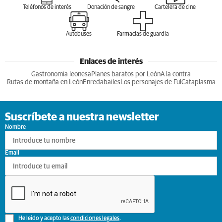
Teléfonos de interés
Donación de sangre
Cartelera de cine
Autobuses
Farmacias de guardia
Enlaces de interés
Gastronomia leonesa
Planes baratos por León
A la contra
Rutas de montaña en León
Enredabailes
Los personajes de Ful
Cataplasma
Suscríbete a nuestra newsletter
Nombre
Email
He leído y acepto las
condiciones legales
.