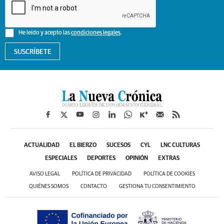
He leído y acepto las
condiciones legales
.
SUSCRÍBETE
ACTUALIDAD
EL BIERZO
SUCESOS
CYL
LNC CULTURAS
ESPECIALES
DEPORTES
OPINIÓN
EXTRAS
AVISO LEGAL
POLÍTICA DE PRIVACIDAD
POLÍTICA DE COOKIES
QUIÉNES SOMOS
CONTACTO
GESTIONA TU CONSENTIMIENTO