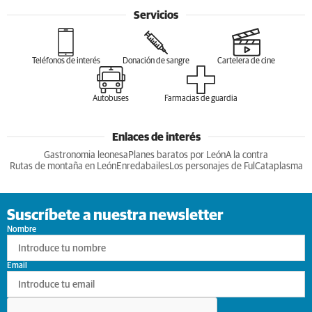
Servicios
Teléfonos de interés
Donación de sangre
Cartelera de cine
Autobuses
Farmacias de guardia
Enlaces de interés
Gastronomia leonesa
Planes baratos por León
A la contra
Rutas de montaña en León
Enredabailes
Los personajes de Ful
Cataplasma
Suscríbete a nuestra newsletter
Nombre
Email