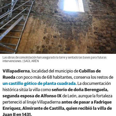
Las obras de consolidación han asegurado la torre y sentado las bases para futuras
intervenciones. | SAÚL ARÉN
Villapadierna
, localidad del municipio de
Cubillas de
Rueda
con poco más de 68 habitantes, conserva los restos de
un castillo gótico de planta cuadrada.
La documentación
histórica sitúa la villa como
señorío de doña Berenguela,
segunda esposa de Alfonso IX
de León, aunque la fortaleza
perteneció al linaje Villapadierna
antes de pasar a Fadrique
Enríquez, Almirante de Castilla, quien recibió la villa de
Juan II en 1431.