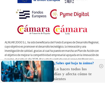
ALNUAR 2000 S.L. ha sido beneficiaria del Fondo Europeo de Desarrollo Regional,
cuyo objetivo es promover el desarrollo tecnológico, la innovación y una
investigación de calidad, gracias al cual ha puesto en marcha un Plan de Acción con
el objetivo de mejorar la competitividad empresarial apoyada en la innovación de
la pyme, durante el año 2025. Para ello ha contado con el apoyo del Programa
¿Sabes qué baja tu ánimo?
Pyme Innova de la Cámara de Comercio de León
#EuropaSeSiente”
Lo haces todos los
días y afecta cómo te
Controlado por OJDinteractiva
sientes
Registro Mercantil de León, Tomo 1.262, Libro O, Sección 8,Folio 196, Hoja LE
22470. CIF: B-24656373. Domicilio en Plaza de Santo Domingo, número 4, 2º
izquierda, 24001, León. Correo electrónico de contacto: web@lanuevacronica.com.
Copyright © ALNUAR 2000 S.L. (LA NUEVA CRÓNICA). Incluye contenidos de la