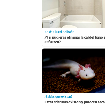
Adiós a la cal del baño
¿Y si pudieras eliminar la cal del baño 
esfuerzo?
¿Sabías que existen?
Estas criaturas existen y parecen sac