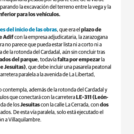
reparando la excavación del terreno entre la vega y la
nferior para los vehículos.
s del inicio de las obras
, que era el
plazo de
de Adif
con la empresa adjudicataria, la zarazogana
obra no parece que pueda estar lista ni a corto ni a
de la rotonda del Cardadal, aún sin concluir tras
ados del parque
, todavía
falta por empezar
la
de Jesuitas)
, que debe incluir una pasarela peatonal
carretera paralela a la avenida de La Libertad,
to contempla, además de la rotonda del Cardadal y
ículos que conectará con la carretera
LE–311 (León-
ida de los
Jesuitas
con la calle La Cerrada, con
dos
dos. De esta vía paralela, solo está ejecutado el
ión a Villaquilambre.