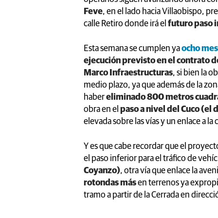
Feve
, en el lado hacia Villaobispo, p
calle Retiro donde irá el
futuro paso i
Esta semana se cumplen ya
ocho mese
ejecución previsto en el contrato 
Marco Infraestructuras
, si bien la 
medio plazo, ya que además de la zona 
haber
eliminado 800 metros cuadr
obra en el
paso a nivel del Cuco (el 
elevada sobre las vías y un enlace a la 
Y es que cabe recordar que el proyec
el paso inferior para el tráfico de veh
Coyanzo)
, otra vía que enlace la aven
rotondas más
en terrenos ya expropia
tramo a partir de la Cerrada en direcc