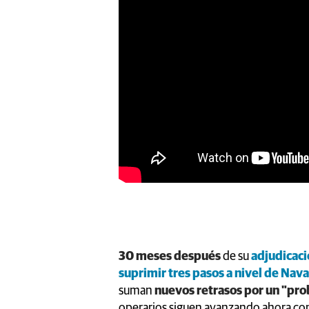
https://youtu.be/XTiNp70LejA
30 meses después
de su
adjudicac
suprimir tres pasos a nivel de Nav
suman
nuevos retrasos por un "prob
operarios siguen avanzando ahora con 