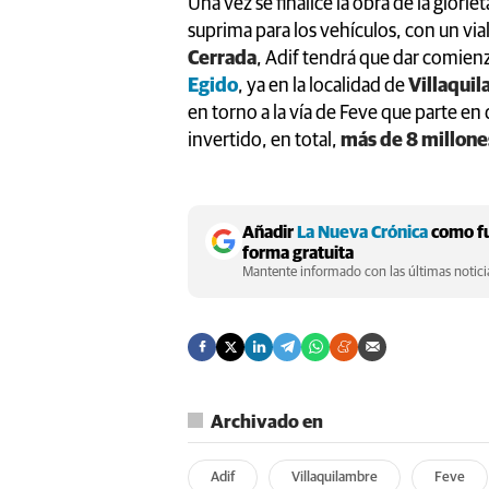
Una vez se finalice la obra de la glori
suprima para los vehículos, con un vial
Cerrada
, Adif tendrá que dar comienz
Egido
, ya en la localidad de
Villaqui
en torno a la vía de Feve que parte en
invertido, en total,
más de 8 millone
Añadir
La Nueva Crónica
como fu
forma gratuita
Mantente informado con las últimas noticia
Archivado en
Adif
Villaquilambre
Feve