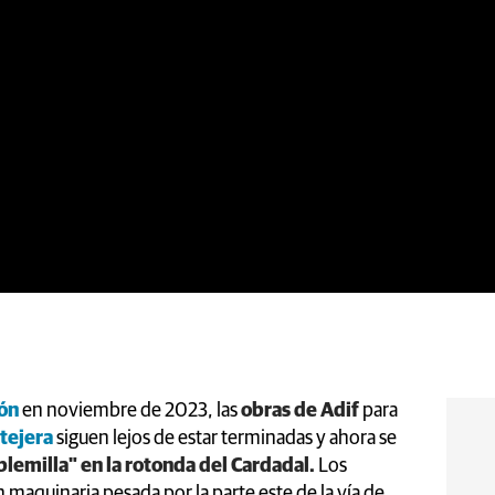
ión
en noviembre de 2023, las
obras de
Adif
para
atejera
siguen lejos de estar terminadas y ahora se
lemilla" en la rotonda del Cardadal.
Los
maquinaria pesada por la parte este de la vía de