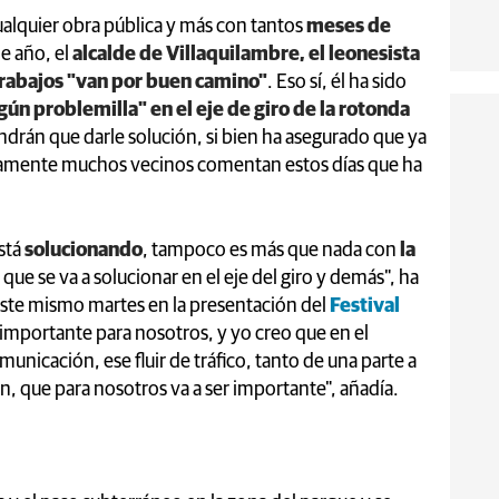
ualquier obra pública y más con tantos
meses de
e año, el
alcalde de Villaquilambre, el leonesista
trabajos "van por buen camino"
. Eso sí, él ha sido
gún problemilla" en el eje de giro de la rotonda
tendrán que darle solución, si bien ha asegurado que ya
isamente muchos vecinos comentan estos días que ha
stá
solucionando
, tampoco es más que nada con
la
 que se va a solucionar en el eje del giro y demás", ha
 este mismo martes en la presentación del
Festival
importante para nosotros, y yo creo que en el
nicación, ese fluir de tráfico, tanto de una parte a
 que para nosotros va a ser importante", añadía.