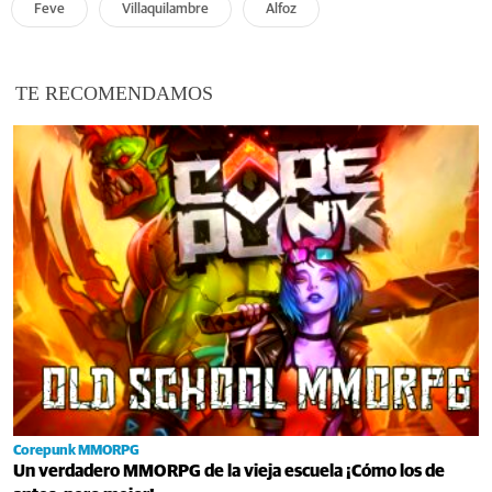
Feve
Villaquilambre
Alfoz
TE RECOMENDAMOS
Corepunk MMORPG
Un verdadero MMORPG de la vieja escuela ¡Cómo los de