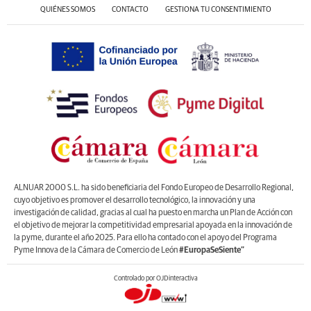
QUIÉNES SOMOS
CONTACTO
GESTIONA TU CONSENTIMIENTO
ALNUAR 2000 S.L. ha sido beneficiaria del Fondo Europeo de Desarrollo Regional,
cuyo objetivo es promover el desarrollo tecnológico, la innovación y una
investigación de calidad, gracias al cual ha puesto en marcha un Plan de Acción con
el objetivo de mejorar la competitividad empresarial apoyada en la innovación de
la pyme, durante el año 2025. Para ello ha contado con el apoyo del Programa
Pyme Innova de la Cámara de Comercio de León
#EuropaSeSiente”
Controlado por OJDinteractiva