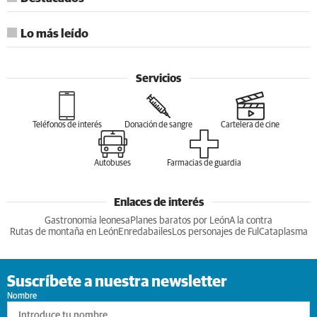
Lo más leído
Servicios
Teléfonos de interés
Donación de sangre
Cartelera de cine
Autobuses
Farmacias de guardia
Enlaces de interés
Gastronomia leonesa
Planes baratos por León
A la contra
Rutas de montaña en León
Enredabailes
Los personajes de Ful
Cataplasma
Suscríbete a nuestra newsletter
Nombre