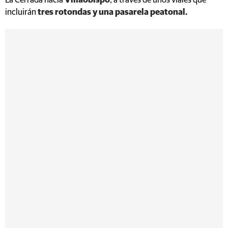
La Cerrada hacia
Villaobispo
, a través de unos viales que
incluirán
tres rotondas y una pasarela peatonal.