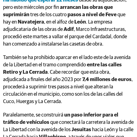
Ha habido que esperar 22 meses
desde su adjudicación,
pero este miércoles por fin
arrancan las obras que
suprimirán
tres de los cuatro
pasos a nivel de Feve
que
hay en
Navatejera
, en el alfoz de
León
. La empresa
adjudicataria de las obras de
Adif
, Marco Infraestructuras,
procedió este martes a vallar el parque del Cardadal, donde
han comenzado a instalarse las casetas de obra.
También se ha prohibido aparcar en el lado este de la avenida
de la Libertad en el tramo comprendido
entre las calles
Retiro y La Cerrada
. Cabe recordar que esta obra,
adjudicada a finales del año 2023 por
7,4 millones de euros
,
procederá a suprimir tres pasos a nivel que alteran la
circulación en el municipio, como son los de las calles del
Cuco, Huergas y La Cerrada.
Paralelamente, se construirá
un paso inferior para el
tráfico de vehículos
que conectará la carretera la avenida de
La Libertad con la avenida de los
Jesuitas
hacia León y la calle