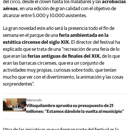
del circo, desde el
clown
hasta los malabares y las
acrobacias
aéreas
, en una edición de gran calidad con el objetivo de
alcanzar entre 5.000 y 10.000 asistentes.
La gran novedad este año será la presencia todo el fin de
semana en el parque de una
feria ambientada en la
estética circense del siglo XIX.
El director del festival ha
explicado que se trata de una "recreación de una feria de lo
que eran las
ferias antiguas de finales del XIX,
de lo que
eran las barracas circenses, que era un conjunto de
actividades muy propias, curiosas sobre todo, que tenían
mucho que ver con el divertimiento, la animación y las cosas
sorprendentes".
Relacionado
Villaquilambre aprueba su presupuesto de 21
millones: “Estamos dándole la vuelta al municipio”