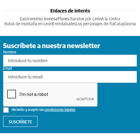
Enlaces de interés
Gastronomia leonesa
Planes baratos por León
A la contra
Rutas de montaña en León
Enredabailes
Los personajes de Ful
Cataplasma
Suscríbete a nuestra newsletter
Nombre
Email
He leído y acepto las
condiciones legales
.
SUSCRÍBETE