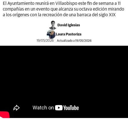
El Ayuntamiento reunirá en Villaobispo este fin de semana a 11
compañías en un evento que alcanza su octava edición mirando
a los orígenes con la recreación de una barraca del siglo XIX
David Iglesias
Laura Pastoriza
19/05/2026
Actualizado a 19/05/2026
https://youtu.be/zeLUke6b1RQ