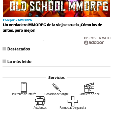
Corepunk MMORPG
Un verdadero MMORPG de la vieja escuela ¡Cómo los de
antes, pero mejor!
DISCOVER WITH
Destacados
Lo más leído
Servicios
Teléfonos de interés
Donación de sangre
Cartelera de cine
Autobuses
Farmacias de guardia