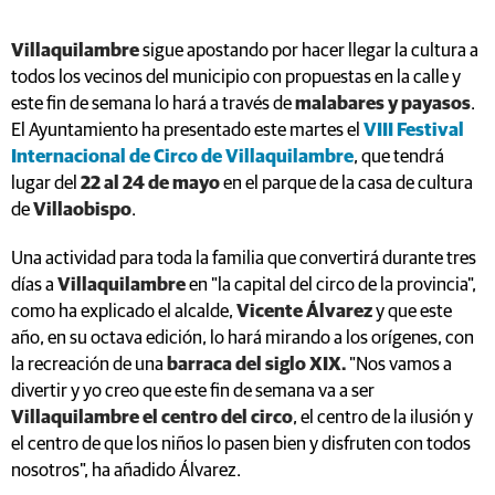
Villaquilambre
sigue apostando por hacer llegar la cultura a
todos los vecinos del municipio con propuestas en la calle y
este fin de semana lo hará a través de
malabares y payasos
.
El Ayuntamiento ha presentado este martes el
VIII Festival
Internacional de Circo de Villaquilambre
, que tendrá
lugar del
22 al 24 de mayo
en el parque de la casa de cultura
de
Villaobispo
.
Una actividad para toda la familia que convertirá durante tres
días a
Villaquilambre
en "la capital del circo de la provincia",
como ha explicado el alcalde,
Vicente Álvarez
y que este
año, en su octava edición, lo hará mirando a los orígenes, con
la recreación de una
barraca del siglo XIX.
"Nos vamos a
divertir y yo creo que este fin de semana va a ser
Villaquilambre el centro del circo
, el centro de la ilusión y
el centro de que los niños lo pasen bien y disfruten con todos
nosotros", ha añadido Álvarez.