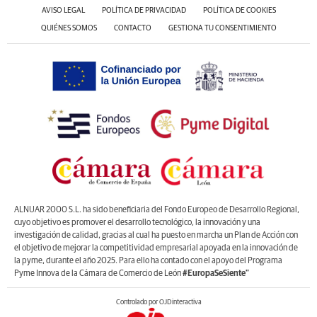
AVISO LEGAL
POLÍTICA DE PRIVACIDAD
POLÍTICA DE COOKIES
QUIÉNES SOMOS
CONTACTO
GESTIONA TU CONSENTIMIENTO
ALNUAR 2000 S.L. ha sido beneficiaria del Fondo Europeo de Desarrollo Regional,
cuyo objetivo es promover el desarrollo tecnológico, la innovación y una
investigación de calidad, gracias al cual ha puesto en marcha un Plan de Acción con
el objetivo de mejorar la competitividad empresarial apoyada en la innovación de
la pyme, durante el año 2025. Para ello ha contado con el apoyo del Programa
Pyme Innova de la Cámara de Comercio de León
#EuropaSeSiente”
Controlado por OJDinteractiva