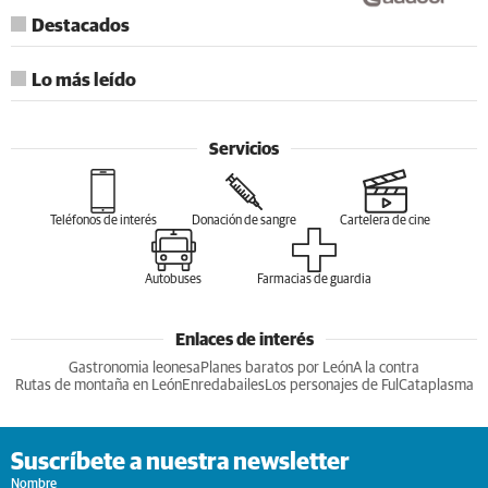
Destacados
Lo más leído
Servicios
Teléfonos de interés
Donación de sangre
Cartelera de cine
Autobuses
Farmacias de guardia
Enlaces de interés
Gastronomia leonesa
Planes baratos por León
A la contra
Rutas de montaña en León
Enredabailes
Los personajes de Ful
Cataplasma
Suscríbete a nuestra newsletter
Nombre