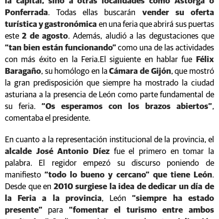
la capital, sino a otras localidades como Astorga o
Ponferrada
. Todas ellas buscarán
vender su oferta
turística y gastronómica
en una feria que abrirá sus puertas
este
2 de agosto
. Además, aludió a las degustaciones que
“tan bien están funcionando”
como una de las actividades
con más éxito en la Feria.El siguiente en hablar fue
Félix
Baragaño
, su homólogo en la
Cámara de Gijón
, que mostró
la gran predisposición que siempre ha mostrado la ciudad
asturiana a la presencia de León como parte fundamental de
su feria.
“Os esperamos con los brazos abiertos”
,
comentaba el presidente.
En cuanto a la representación institucional de la provincia, el
alcalde José Antonio Díez
fue el primero en tomar la
palabra. El regidor empezó su discurso poniendo de
manifiesto
“todo lo bueno y cercano” que tiene León
.
Desde que en
2010 surgiese la idea de dedicar un día de
la Feria a la provincia
, León
“siempre ha estado
presente”
para
“fomentar el turismo entre ambos