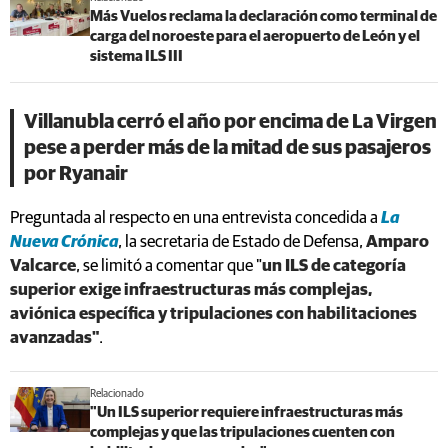
Más Vuelos reclama la declaración como terminal de
carga del noroeste para el aeropuerto de León y el
sistema ILS III
Villanubla cerró el año por encima de La Virgen
pese a perder más de la mitad de sus pasajeros
por Ryanair
Preguntada al respecto en una entrevista concedida a
La
Nueva Crónica
, la secretaria de Estado de Defensa,
Amparo
Valcarce
, se limitó a comentar que "
un ILS de categoría
superior exige infraestructuras más complejas,
aviónica específica y tripulaciones con habilitaciones
avanzadas"
.
Relacionado
"Un ILS superior requiere infraestructuras más
complejas y que las tripulaciones cuenten con