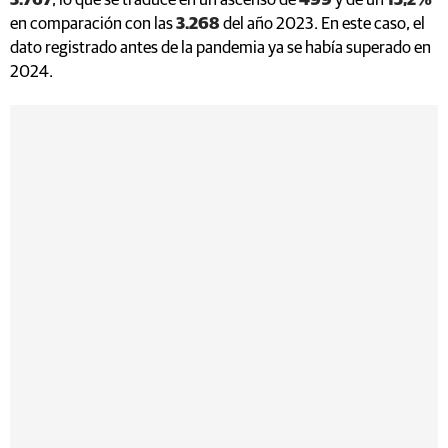
3.767
, lo que se traduce en un ascenso de
499
y de un
15,2%
en comparación con las
3.268
del año 2023. En este caso, el
dato registrado antes de la pandemia ya se había superado en
2024.