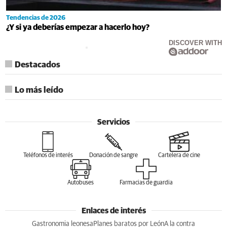
Tendencias de 2026
¿Y si ya deberías empezar a hacerlo hoy?
DISCOVER WITH
Destacados
Lo más leído
Servicios
Teléfonos de interés
Donación de sangre
Cartelera de cine
Autobuses
Farmacias de guardia
Enlaces de interés
Gastronomia leonesa
Planes baratos por León
A la contra