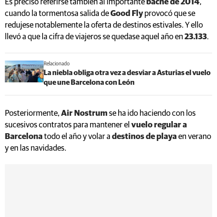
Es preciso referirse también al importante
bache de 2014
,
cuando la tormentosa salida de
Good Fly
provocó que se
redujese notablemente la oferta de destinos estivales. Y ello
llevó a que la cifra de viajeros se quedase aquel año en
23.133
.
Relacionado
La niebla obliga otra vez a desviar a Asturias el vuelo
que une Barcelona con León
Posteriormente,
Air Nostrum
se ha ido haciendo con los
sucesivos contratos para mantener el
vuelo regular a
Barcelona
todo el año y volar a
destinos de playa
en verano
y en las navidades.