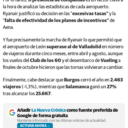
Por lo tanto, la
presencia de compañías
es un factor clave a
la hora de analizar las estadísticas de cada aeropuerto.
Ryanair justificó su decisión en las "
excesivas tasas"
y la
"
falta de efectividad de los planes de incentivos"
de
Aena.
Y fue precisamente la marcha de Ryanair lo que permitió que
el aeropuerto de León
superase al de Valladolid
en número
de viajeros durante cinco meses, entre abril y agosto, aunque
los vuelos del
Club de los 60
y el desembarco de
Vueling
a
finales de octubre hicieron que las tornas volvieran a cambiar.
Finalmente, cabe destacar que
Burgos
cerró el año en
2.463
viajeros
(–1,3%), mientras que
Salamanca
ganó un
27%
tras alcanzar los
25.667
.
Añadir
La Nueva Crónica
como fuente preferida de
Google de forma gratuita
Mantente informado con las últimas noticias de actualidad.
ACTIVAR AHORA