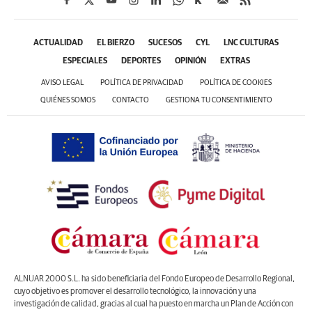
ACTUALIDAD
EL BIERZO
SUCESOS
CYL
LNC CULTURAS
ESPECIALES
DEPORTES
OPINIÓN
EXTRAS
AVISO LEGAL
POLÍTICA DE PRIVACIDAD
POLÍTICA DE COOKIES
QUIÉNES SOMOS
CONTACTO
GESTIONA TU CONSENTIMIENTO
ALNUAR 2000 S.L. ha sido beneficiaria del Fondo Europeo de Desarrollo Regional,
cuyo objetivo es promover el desarrollo tecnológico, la innovación y una
investigación de calidad, gracias al cual ha puesto en marcha un Plan de Acción con