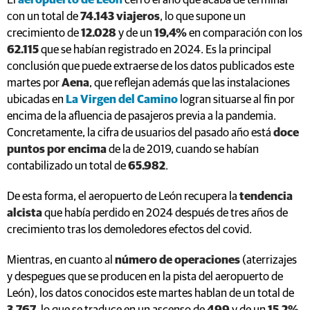
El
aeropuerto de León
cerró el año que acaba de terminar
con un total de
74.143 viajeros
, lo que supone un
crecimiento de
12.028
y de un
19,4%
en comparación con los
62.115
que se habían registrado en 2024. Es la principal
conclusión que puede extraerse de los datos publicados este
martes por
Aena
, que reflejan además que las instalaciones
ubicadas en
La Virgen del Camino
logran situarse al fin por
encima de la afluencia de pasajeros previa a la pandemia.
Concretamente, la cifra de usuarios del pasado año está
doce
puntos por encima
de la de 2019, cuando se habían
contabilizado un total de
65.982
.
De esta forma, el aeropuerto de León recupera la
tendencia
alcista
que había perdido en 2024 después de tres años de
crecimiento tras los demoledores efectos del covid.
Mientras, en cuanto al
número de operaciones
(aterrizajes
y despegues que se producen en la pista del aeropuerto de
León), los datos conocidos este martes hablan de un total de