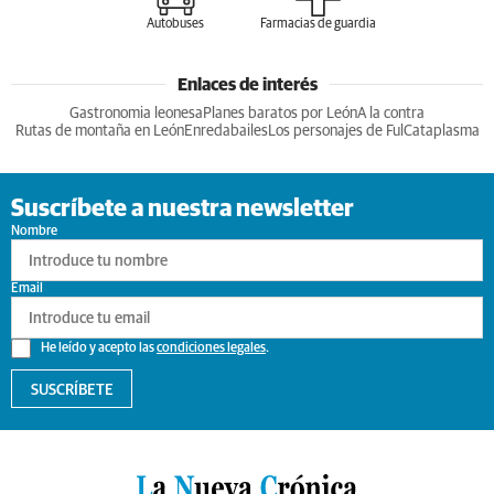
Autobuses
Farmacias de guardia
Enlaces de interés
Gastronomia leonesa
Planes baratos por León
A la contra
Rutas de montaña en León
Enredabailes
Los personajes de Ful
Cataplasma
Suscríbete a nuestra newsletter
Nombre
Email
He leído y acepto las
condiciones legales
.
SUSCRÍBETE