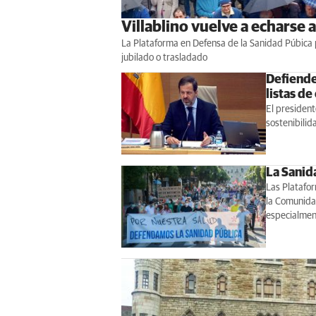
Villablino vuelve a echarse 
La Plataforma en Defensa de la Sanidad Púbica p
jubilado o trasladado
Defiende
listas de
El president
sostenibilid
La Sanida
Las Platafo
la Comunida
especialment