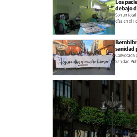
Los pacie
debajo d
Son un total
días en el Ho
Bembibre
sanidad 
Convocada po
Sanidad Públ