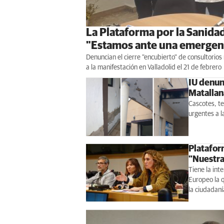
La Plataforma por la Sanidad
"Estamos ante una emergenc
Denuncian el cierre "encubierto" de consultorios
a la manifestación en Valladolid el 21 de febrero
IU denun
Matallan
Cascotes, te
urgentes a l
Platafor
"Nuestra
Tiene la int
Europeo la q
la ciudadan