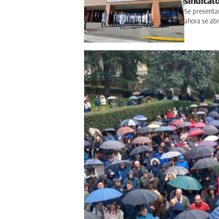
sindicato
Se presentar
ahora se abr