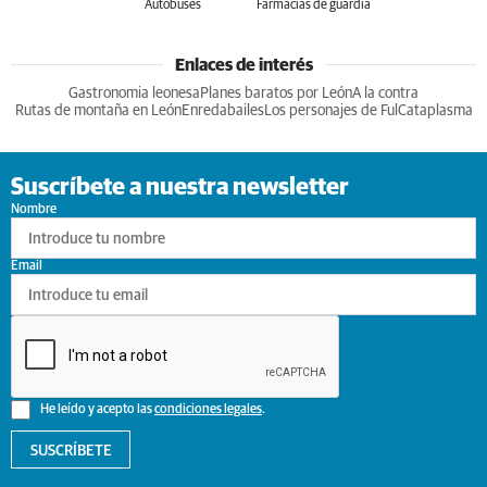
Autobuses
Farmacias de guardia
Enlaces de interés
Gastronomia leonesa
Planes baratos por León
A la contra
Rutas de montaña en León
Enredabailes
Los personajes de Ful
Cataplasma
Suscríbete a nuestra newsletter
Nombre
Email
He leído y acepto las
condiciones legales
.
SUSCRÍBETE