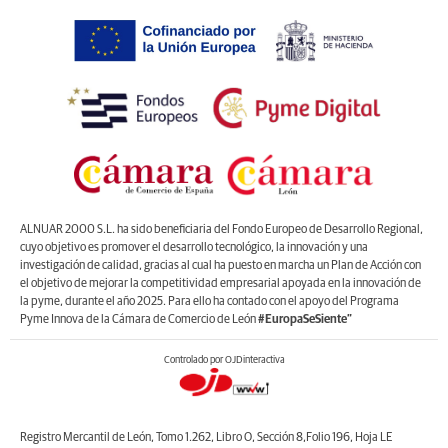
ALNUAR 2000 S.L. ha sido beneficiaria del Fondo Europeo de Desarrollo Regional,
cuyo objetivo es promover el desarrollo tecnológico, la innovación y una
investigación de calidad, gracias al cual ha puesto en marcha un Plan de Acción con
el objetivo de mejorar la competitividad empresarial apoyada en la innovación de
la pyme, durante el año 2025. Para ello ha contado con el apoyo del Programa
Pyme Innova de la Cámara de Comercio de León
#EuropaSeSiente”
Controlado por OJDinteractiva
Registro Mercantil de León, Tomo 1.262, Libro O, Sección 8,Folio 196, Hoja LE