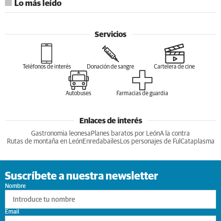
Lo más leído
Servicios
Teléfonos de interés
Donación de sangre
Cartelera de cine
Autobuses
Farmacias de guardia
Enlaces de interés
Gastronomia leonesa
Planes baratos por León
A la contra
Rutas de montaña en León
Enredabailes
Los personajes de Ful
Cataplasma
Suscríbete a nuestra newsletter
Nombre
Email