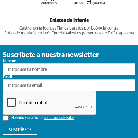
Autobuses
Farmacias de guardia
Enlaces de interés
Gastronomia leonesa
Planes baratos por León
A la contra
Rutas de montaña en León
Enredabailes
Los personajes de Ful
Cataplasma
Suscríbete a nuestra newsletter
Nombre
Email
He leído y acepto las
condiciones legales
.
SUSCRÍBETE