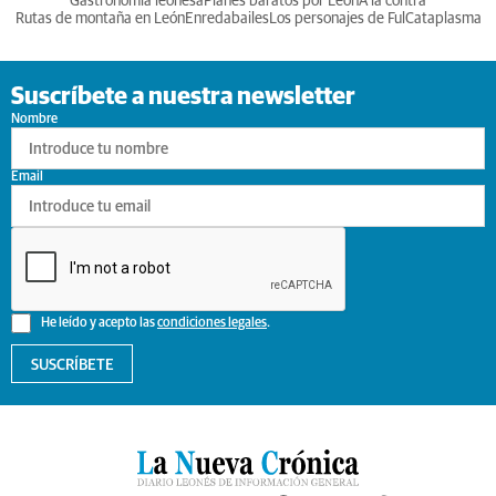
Gastronomia leonesa
Planes baratos por León
A la contra
Rutas de montaña en León
Enredabailes
Los personajes de Ful
Cataplasma
Suscríbete a nuestra newsletter
Nombre
Email
He leído y acepto las
condiciones legales
.
SUSCRÍBETE