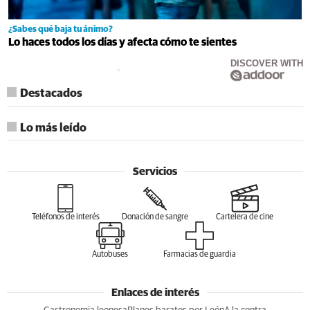
¿Sabes qué baja tu ánimo?
Lo haces todos los días y afecta cómo te sientes
DISCOVER WITH
Destacados
Lo más leído
Servicios
Teléfonos de interés
Donación de sangre
Cartelera de cine
Autobuses
Farmacias de guardia
Enlaces de interés