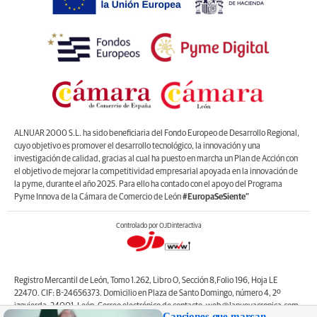
ALNUAR 2000 S.L. ha sido beneficiaria del Fondo Europeo de Desarrollo Regional,
cuyo objetivo es promover el desarrollo tecnológico, la innovación y una
investigación de calidad, gracias al cual ha puesto en marcha un Plan de Acción con
el objetivo de mejorar la competitividad empresarial apoyada en la innovación de
la pyme, durante el año 2025. Para ello ha contado con el apoyo del Programa
Pyme Innova de la Cámara de Comercio de León
#EuropaSeSiente”
Controlado por OJDinteractiva
Registro Mercantil de León, Tomo 1.262, Libro O, Sección 8,Folio 196, Hoja LE
22470. CIF: B-24656373. Domicilio en Plaza de Santo Domingo, número 4, 2º
izquierda, 24001, León. Correo electrónico de contacto: web@lanuevacronica.com.
Canciones que marcan