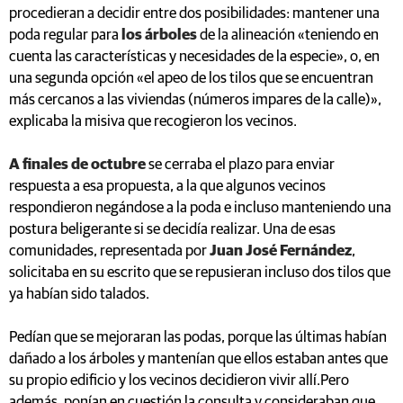
procedieran a decidir entre dos posibilidades: mantener una
poda regular para
los árboles
de la alineación «teniendo en
cuenta las características y necesidades de la especie», o, en
una segunda opción «el apeo de los tilos que se encuentran
más cercanos a las viviendas (números impares de la calle)»,
explicaba la misiva que recogieron los vecinos.
A finales de octubre
se cerraba el plazo para enviar
respuesta a esa propuesta, a la que algunos vecinos
respondieron negándose a la poda e incluso manteniendo una
postura beligerante si se decidía realizar. Una de esas
comunidades, representada por
Juan José Fernández
,
solicitaba en su escrito que se repusieran incluso dos tilos que
ya habían sido talados.
Pedían que se mejoraran las podas, porque las últimas habían
dañado a los árboles y mantenían que ellos estaban antes que
su propio edificio y los vecinos decidieron vivir allí.Pero
además, ponían en cuestión la consulta y consideraban que