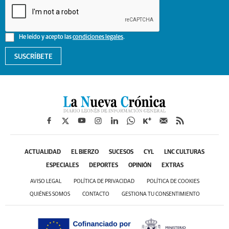
He leído y acepto las
condiciones legales
.
SUSCRÍBETE
ACTUALIDAD
EL BIERZO
SUCESOS
CYL
LNC CULTURAS
ESPECIALES
DEPORTES
OPINIÓN
EXTRAS
AVISO LEGAL
POLÍTICA DE PRIVACIDAD
POLÍTICA DE COOKIES
QUIÉNES SOMOS
CONTACTO
GESTIONA TU CONSENTIMIENTO