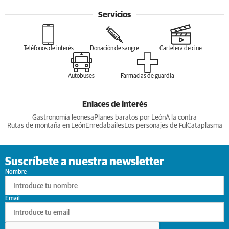
Servicios
Teléfonos de interés
Donación de sangre
Cartelera de cine
Autobuses
Farmacias de guardia
Enlaces de interés
Gastronomia leonesa
Planes baratos por León
A la contra
Rutas de montaña en León
Enredabailes
Los personajes de Ful
Cataplasma
Suscríbete a nuestra newsletter
Nombre
Email