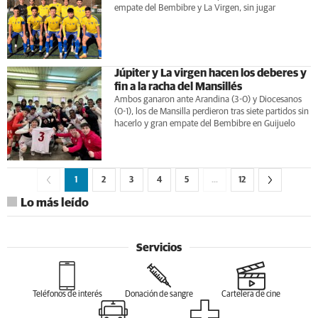
empate del Bembibre y La Virgen, sin jugar
Júpiter y La virgen hacen los deberes y
fin a la racha del Mansillés
Ambos ganaron ante Arandina (3-0) y Diocesanos
(0-1), los de Mansilla perdieron tras siete partidos sin
hacerlo y gran empate del Bembibre en Guijuelo
1
2
3
4
5
…
12
Lo más leído
Servicios
Teléfonos de interés
Donación de sangre
Cartelera de cine