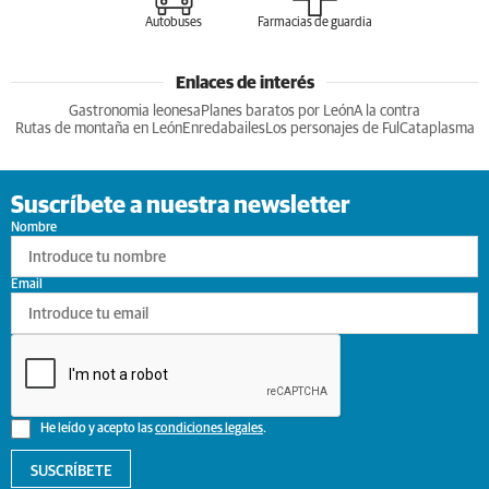
Autobuses
Farmacias de guardia
Enlaces de interés
Gastronomia leonesa
Planes baratos por León
A la contra
Rutas de montaña en León
Enredabailes
Los personajes de Ful
Cataplasma
Suscríbete a nuestra newsletter
Nombre
Email
He leído y acepto las
condiciones legales
.
SUSCRÍBETE