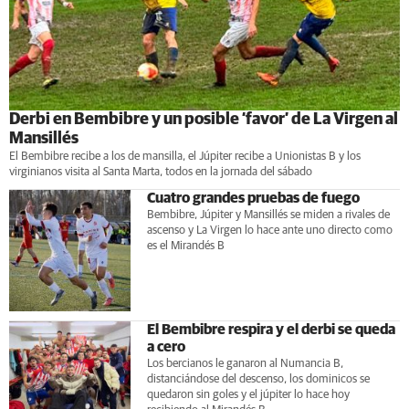
Derbi en Bembibre y un posible ‘favor’ de La Virgen al
Mansillés
El Bembibre recibe a los de mansilla, el Júpiter recibe a Unionistas B y los
virginianos visita al Santa Marta, todos en la jornada del sábado
Cuatro grandes pruebas de fuego
Bembibre, Júpiter y Mansillés se miden a rivales de
ascenso y La Virgen lo hace ante uno directo como
es el Mirandés B
El Bembibre respira y el derbi se queda
a cero
Los bercianos le ganaron al Numancia B,
distanciándose del descenso, los dominicos se
quedaron sin goles y el júpiter lo hace hoy