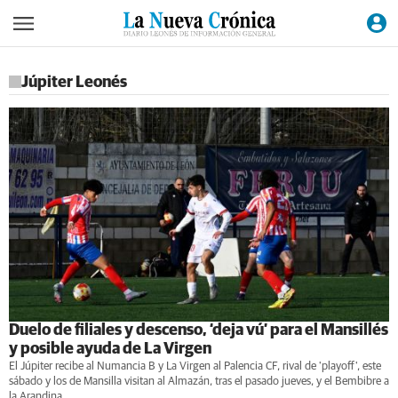
Júpiter Leonés
Duelo de filiales y descenso, ‘deja vú’ para el Mansillés
y posible ayuda de La Virgen
El Júpiter recibe al Numancia B y La Virgen al Palencia CF, rival de 'playoff', este
sábado y los de Mansilla visitan al Almazán, tras el pasado jueves, y el Bembibre a
la Arandina