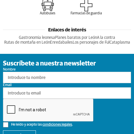
Autobuses
Farmacias de guardia
Enlaces de interés
Gastronomia leonesa
Planes baratos por León
A la contra
Rutas de montaña en León
Enredabailes
Los personajes de Ful
Cataplasma
Suscríbete a nuestra newsletter
Nombre
Email
He leído y acepto las
condiciones legales
.