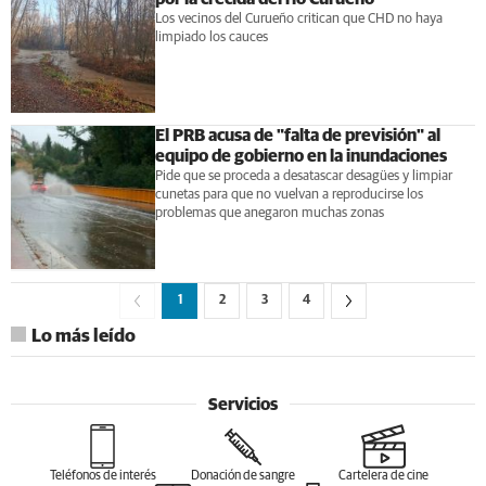
Los vecinos del Curueño critican que CHD no haya
limpiado los cauces
El PRB acusa de "falta de previsión" al
equipo de gobierno en la inundaciones
Pide que se proceda a desatascar desagües y limpiar
cunetas para que no vuelvan a reproducirse los
problemas que anegaron muchas zonas
1
2
3
4
Lo más leído
Servicios
Teléfonos de interés
Donación de sangre
Cartelera de cine