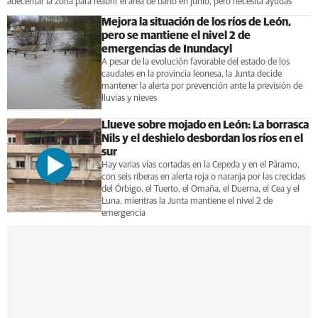
adecentar la zona para reabrir el área de baño en junio, pero necesita ayudas
Mejora la situación de los ríos de León,
pero se mantiene el nivel 2 de
emergencias de Inundacyl
A pesar de la evolución favorable del estado de los
caudales en la provincia leonesa, la Junta decide
mantener la alerta por prevención ante la previsión de
lluvias y nieves
Llueve sobre mojado en León: La borrasca
Nils y el deshielo desbordan los ríos en el
sur
Hay varias vías cortadas en la Cepeda y en el Páramo,
con seis riberas en alerta roja o naranja por las crecidas
del Órbigo, el Tuerto, el Omaña, el Duerna, el Cea y el
Luna, mientras la Junta mantiene el nivel 2 de
emergencia