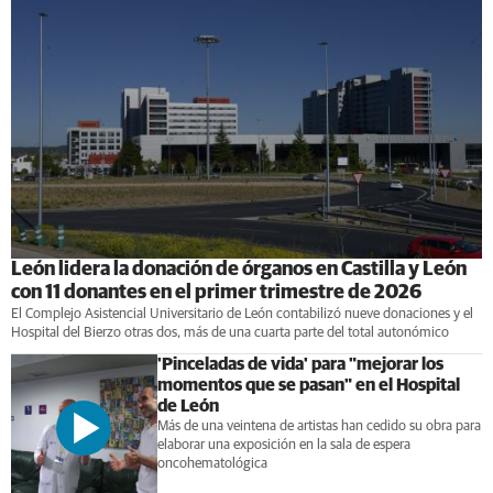
León lidera la donación de órganos en Castilla y León
con 11 donantes en el primer trimestre de 2026
El Complejo Asistencial Universitario de León contabilizó nueve donaciones y el
Hospital del Bierzo otras dos, más de una cuarta parte del total autonómico
'Pinceladas de vida' para "mejorar los
momentos que se pasan" en el Hospital
de León
Más de una veintena de artistas han cedido su obra para
elaborar una exposición en la sala de espera
oncohematológica