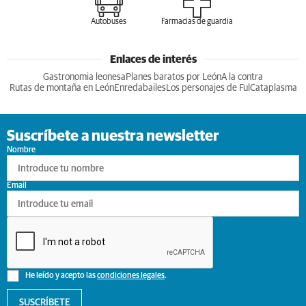
Autobuses
Farmacias de guardia
Enlaces de interés
Gastronomia leonesa
Planes baratos por León
A la contra
Rutas de montaña en León
Enredabailes
Los personajes de Ful
Cataplasma
Suscríbete a nuestra newsletter
Nombre
Email
He leído y acepto las
condiciones legales
.
SUSCRÍBETE