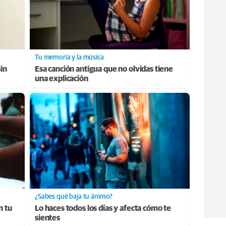
Tu memoria y la música
sin
Esa canción antigua que no olvidas tiene
una explicación
¿Sabes qué baja tu ánimo?
n tu
Lo haces todos los días y afecta cómo te
sientes